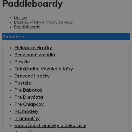
Paddleboardy
Domov
Bazény, vírivky a hračky do vody
Paddleboardy
Kategórie
Elektrické Hračky
Benzínové vozidlá
Bicykle
Odrážadlá, Vozítka a Káry
Drevené Hračky
Postele
Pre Bábätká
Pre Dievčatá
Pre Chlapcov
RC modely
Trampolíny
Vianočné stromčeky a dekorácie