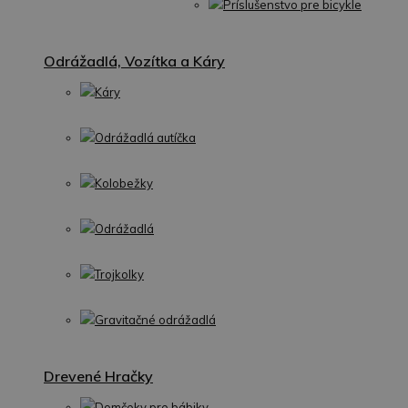
Príslušenstvo pre bicykle
Odrážadlá, Vozítka a Káry
Káry
Odrážadlá autíčka
Kolobežky
Odrážadlá
Trojkolky
Gravitačné odrážadlá
Drevené Hračky
Domčeky pre bábiky