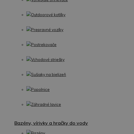
Outdoorové kotlíky
Prepravné vozíky
Postrekovače
Vchodové striešky
Sušiaky na bielizeň
Popolnice
Záhradné lavice
Bazény, vírivky a hračky do vody
Bazény