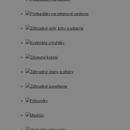
Podsedáky na ratanové sedenie
Záhradné grily, krby a udiarne
Kvetináče a truhlíky
Závesné kreslá
Záhradné stany a altány
Záhradné osvetlenie
Fóliovníky
Markízy
Vonkajšie ohrievače