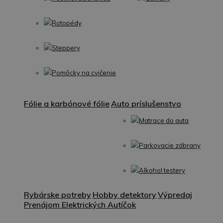
Rotopédy
Steppery
Pomôcky na cvičenie
Fólie a karbónové fólie
Auto príslušenstvo
Matrace do auta
Parkovacie zábrany
Alkohol testery
Rybárske potreby
Hobby detektory
Výpredaj
Prenájom Elektrických Autíčok