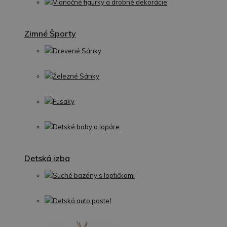
Vianočné figúrky a drobné dekorácie
Zimné Športy
Drevené Sánky
Železné Sánky
Fusaky
Detské boby a lopáre
Detská izba
Suché bazény s loptičkami
Detská auto posteľ