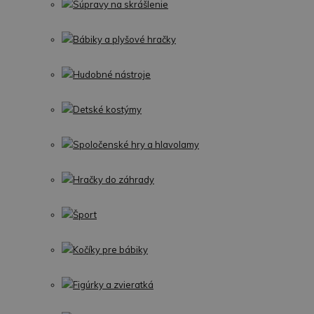
Súpravy na skrášlenie
Bábiky a plyšové hračky
Hudobné nástroje
Detské kostýmy
Spoločenské hry a hlavolamy
Hračky do záhrady
Šport
Kočíky pre bábiky
Figúrky a zvieratká