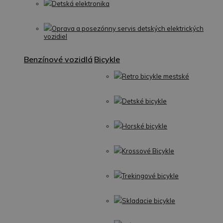
Detská elektronika
Oprava a posezónny servis detských elektrických
vozidiel
Benzínové vozidlá
Bicykle
Retro bicykle mestské
Detské bicykle
Horské bicykle
Krossové Bicykle
Trekingové bicykle
Skladacie bicykle