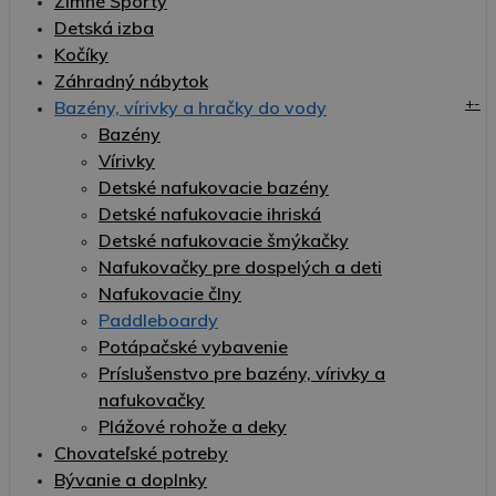
Zimné Športy
Detská izba
Kočíky
Záhradný nábytok
+
-
Bazény, vírivky a hračky do vody
Bazény
Vírivky
Detské nafukovacie bazény
Detské nafukovacie ihriská
Detské nafukovacie šmýkačky
Nafukovačky pre dospelých a deti
Nafukovacie člny
Paddleboardy
Potápačské vybavenie
Príslušenstvo pre bazény, vírivky a
nafukovačky
Plážové rohože a deky
Chovateľské potreby
Bývanie a doplnky