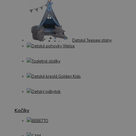
Detské Teepee stany
Detské pohovky Welox
Toaletné stolíky
Detské kreslá Golden Kids
Detský nábytok
Kočíky
BEBETTO
CAM