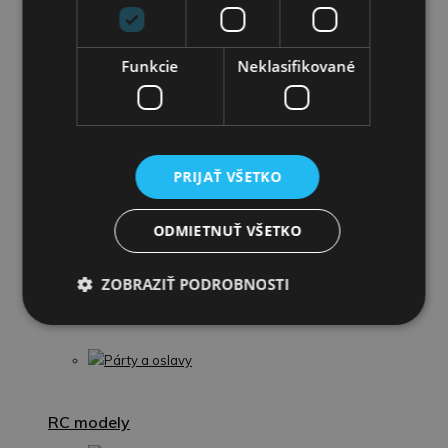
Puzzle
Omaľovánky
Funkcie
Neklasifikované
Interaktívne zvieratká
Kuchynky a domáce spotrebiče
PRIJAŤ VŠETKO
Guľočkové dráhy
ODMIETNUŤ VŠETKO
Plyšové hračky
ZOBRAZIŤ PODROBNOSTI
Školské potreby
Párty a oslavy
RC modely