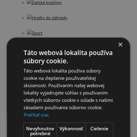
Detské kostýmy
Hračky do záhrady
Šport
×
Figúrky a zvieratká
Táto webová lokalita používa
súbory cookie.
LEGO
Táto webová lokalita používa súbory
cookie na zlepšenie používateľskej
Detské kufre
skúsenosti. Používaním našej webovej
lokality vyjadrujete súhlas s používaním
Umelecké a kreatívne
všetkých súborov cookie v súlade s našimi
zásadami používania súborov cookie.
Profesie a náradie
Prečítať viac
Detské knihy
Nevyhnutne
Výkonnosť
Cielenie
potrebné