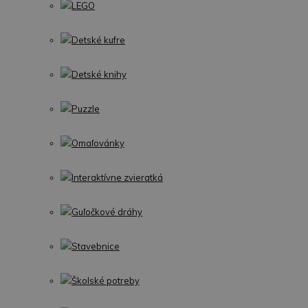
LEGO
Detské kufre
Detské knihy
Puzzle
Omaľovánky
Interaktívne zvieratká
Guľočkové dráhy
Stavebnice
Školské potreby