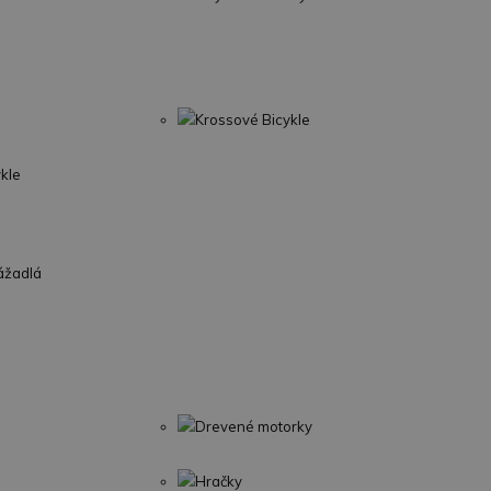
Krossové Bicykle
ykle
ážadlá
Drevené motorky
Hračky