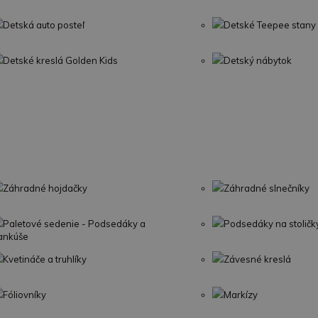
Detská auto posteľ
Detské Teepee stany
Detské kreslá Golden Kids
Detský nábytok
Záhradné hojdačky
Záhradné slnečníky
Paletové sedenie - Podsedáky a
Podsedáky na stoličk
ankúše
Kvetináče a truhlíky
Závesné kreslá
Fóliovníky
Markízy