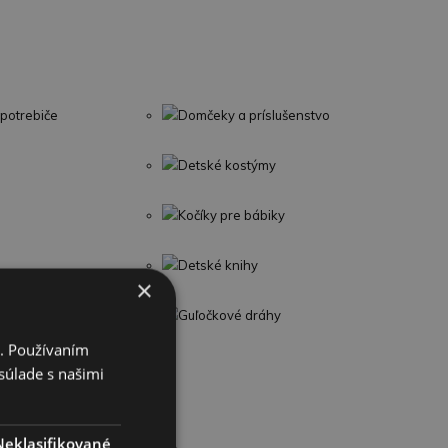
potrebiče
Domčeky a príslušenstvo
Detské kostýmy
Kočíky pre bábiky
Detské knihy
×
Guľočkové dráhy
i. Používaním
súlade s našimi
Neklasifikované