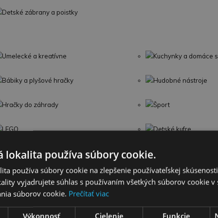
Detské zábrany a poistky
Umelecké a kreatívne
Kuchynky a domáce s
Bábiky a plyšové hračky
Hudobné nástroje
Hračky do záhrady
Šport
LEGO
Detské kufre
 lokalita používa súbory cookie.
Omaľovánky
Interaktívne zvieratká
ita používa súbory cookie na zlepšenie používateľskej skúsenost
Školské potreby
Párty a oslavy
ality vyjadrujete súhlas s používaním všetkých súborov cookie v 
nia súborov cookie.
Prečítať viac
Výkonnosť
Cielenie
Funkcie