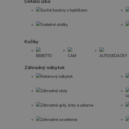
Detská izba
Suché bazény s loptičkami
Toaletné stolíky
Kočíky
BEBETTO
CAM
AUTOSEDAČKY
Záhradný nábytok
Ratanový nábytok
Záhradné stoly
V
Záhradné grily, krby a udiarne
Záhradné osvetlenie