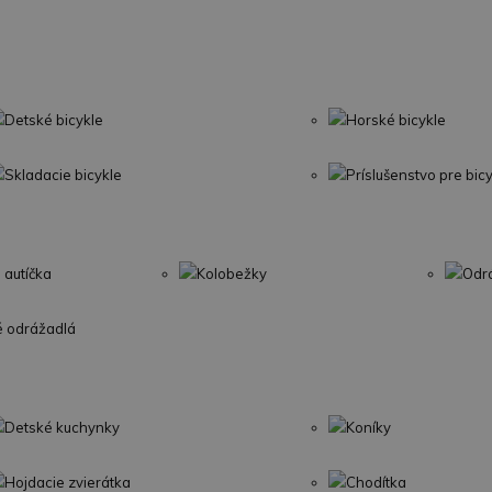
Detské bicykle
Horské bicykle
Skladacie bicykle
Príslušenstvo pre bic
 autíčka
Kolobežky
Odr
é odrážadlá
Detské kuchynky
Koníky
Hojdacie zvierátka
Chodítka