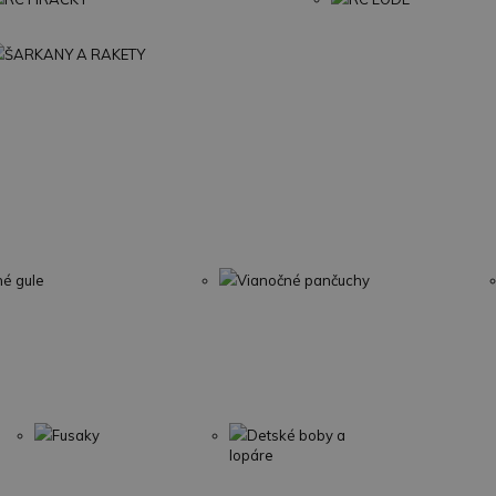
ŠARKANY A RAKETY
né gule
Vianočné pančuchy
Fusaky
Detské boby a
lopáre