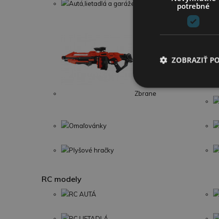
Autá,lietadlá a garáže
potrebné
ZOBRAZIŤ P
Zbrane
Omaľovánky
Plyšové hračky
RC modely
RC AUTÁ
RC LIETADLÁ