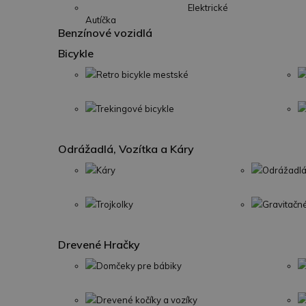
Elektrické
Autíčka
Benzínové vozidlá
Bicykle
Retro bicykle mestské
Trekingové bicykle
Odrážadlá, Vozítka a Káry
Káry
Odrážadlá
Trojkolky
Gravitačn
Drevené Hračky
Domčeky pre bábiky
Drevené kočíky a vozíky