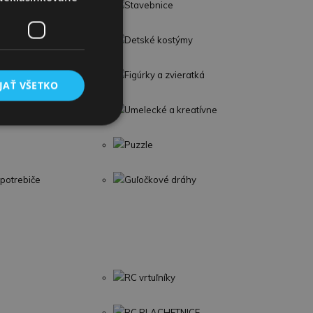
troje
Stavebnice
lavolamy
Detské kostýmy
Figúrky a zvieratká
JAŤ VŠETKO
Umelecké a kreatívne
Puzzle
potrebiče
Guľočkové dráhy
RC vrtuľníky
RC PLACHETNICE