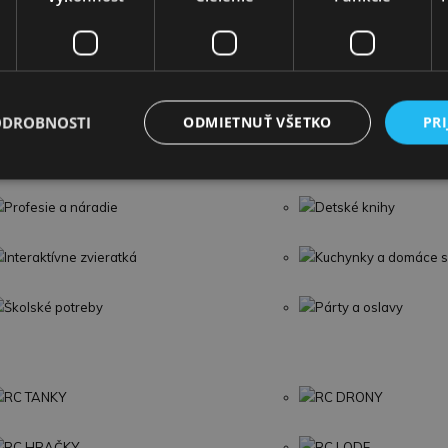
Modely áut
Traktory a Stavebné s
Hudobné nástroje
Spoločenské hry a h
Hračky do záhrady
Šport
ODROBNOSTI
ODMIETNUŤ VŠETKO
PRI
LEGO
Detské kufre
Profesie a náradie
Detské knihy
Interaktívne zvieratká
Kuchynky a domáce s
Školské potreby
Párty a oslavy
RC TANKY
RC DRONY
RC HRAČKY
RC LODE