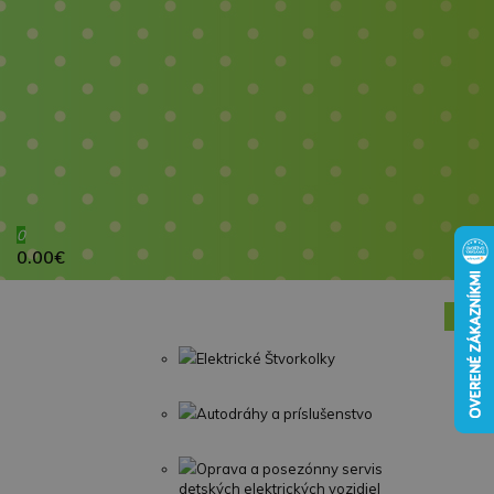
0
0.00€
Elektrické Štvorkolky
Autodráhy a príslušenstvo
Oprava a posezónny servis
detských elektrických vozidiel