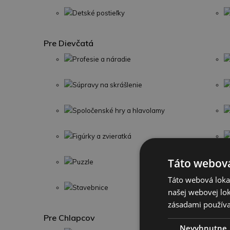
Detské postieľky
Pre Dievčatá
Profesie a náradie
Súpravy na skrášlenie
Spoločenské hry a hlavolamy
Figúrky a zvieratká
Táto webová
Puzzle
Táto webová lokal
Stavebnice
našej webovej lok
zásadami používa
Pre Chlapcov
Nevyhnutne