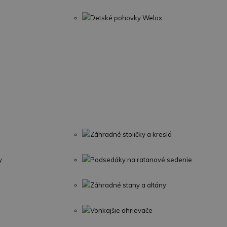
Detské pohovky Welox
Záhradné stoličky a kreslá
y
Podsedáky na ratanové sedenie
Záhradné stany a altány
Vonkajšie ohrievače