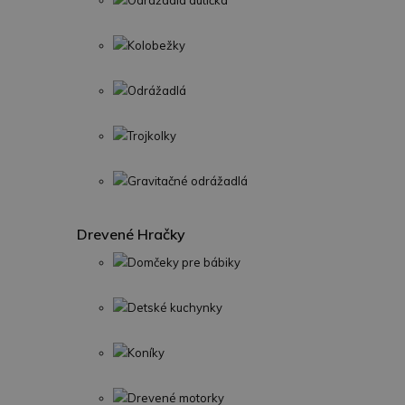
Odrážadlá autíčka
Kolobežky
Odrážadlá
Trojkolky
Gravitačné odrážadlá
Drevené Hračky
Domčeky pre bábiky
Detské kuchynky
Koníky
Drevené motorky