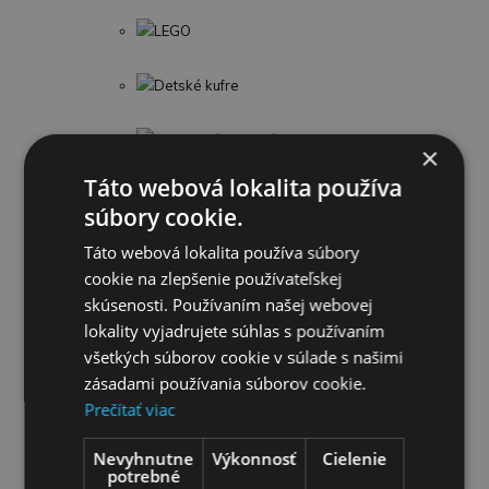
LEGO
Detské kufre
Umelecké a kreatívne
×
Táto webová lokalita používa
Profesie a náradie
súbory cookie.
Detské knihy
Táto webová lokalita používa súbory
cookie na zlepšenie používateľskej
skúsenosti. Používaním našej webovej
Puzzle
lokality vyjadrujete súhlas s používaním
všetkých súborov cookie v súlade s našimi
Omaľovánky
zásadami používania súborov cookie.
Prečítať viac
Interaktívne zvieratká
Nevyhnutne
Výkonnosť
Cielenie
Kuchynky a domáce spotrebiče
potrebné