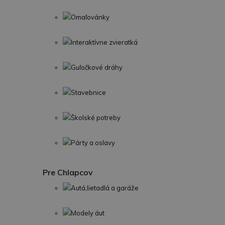
Omaľovánky
Interaktívne zvieratká
Guľočkové dráhy
Stavebnice
Školské potreby
Párty a oslavy
Pre Chlapcov
Autá,lietadlá a garáže
Modely áut