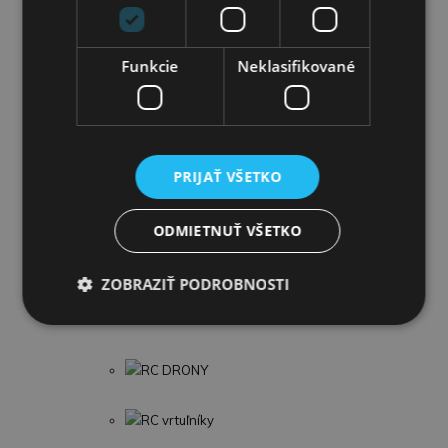
Guľočkové dráhy
Funkcie
Neklasifikované
Plyšové hračky
Školské potreby
PRIJAŤ VŠETKO
Párty a oslavy
ODMIETNUŤ VŠETKO
RC modely
RC AUTÁ
ZOBRAZIŤ PODROBNOSTI
RC TANKY
RC DRONY
RC vrtuľníky