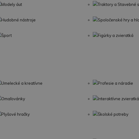
Modely áut
Traktory a Stavebné s
Hudobné nástroje
Spoločenské hry a h
Šport
Figúrky a zvieratká
Umelecké a kreatívne
Profesie a náradie
Omaľovánky
Interaktívne zvieratká
Plyšové hračky
Školské potreby