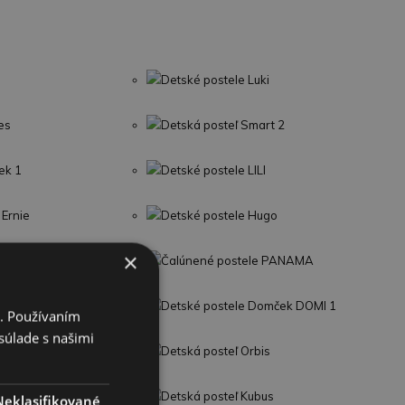
Detské postele Luki
es
Detská posteľ Smart 2
ek 1
Detské postele LILI
 Ernie
Detské postele Hugo
×
LTON
Čalúnené postele PANAMA
Sima Montessori
Detské postele Domček DOMI 1
i. Používaním
súlade s našimi
dreva LOFT
Detská posteľ Orbis
1
Detská posteľ Kubus
Neklasifikované