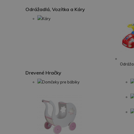
Odrážadlá, Vozítka a Káry
Káry
Odrážad
Drevené Hračky
Domčeky pre bábiky