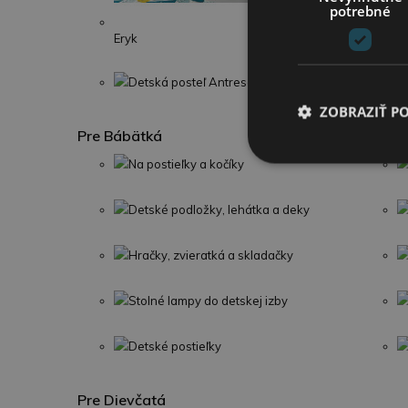
potrebné
Detská posteľ
Eryk
Detská posteľ Antresola D
ZOBRAZIŤ P
Pre Bábätká
Na postieľky a kočíky
Detské podložky, lehátka a deky
Hračky, zvieratká a skladačky
Stolné lampy do detskej izby
Detské postieľky
Pre Dievčatá