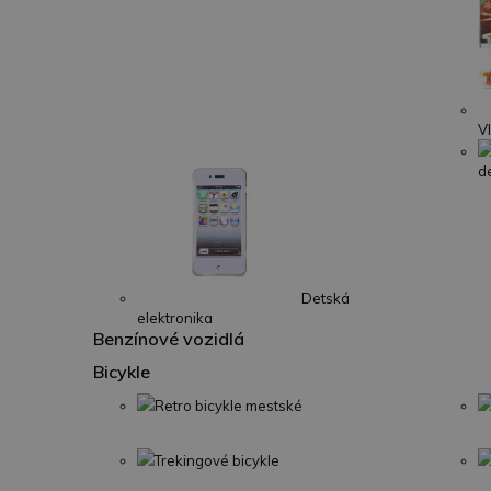
V
d
Detská
elektronika
Benzínové vozidlá
Bicykle
Retro bicykle mestské
Trekingové bicykle