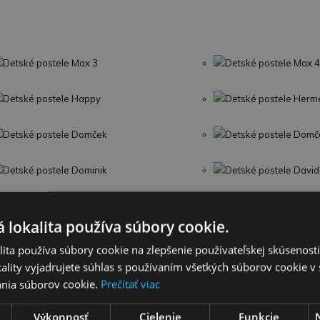
Detské postele Max 3
Detské postele Max 4
Detské postele Happy
Detské postele Herm
Detské postele Domček
Detské postele Domč
Detské postele Dominik
Detské postele David
Detské postele Rico
Čalúnené postele HI
 lokalita používa súbory cookie.
Detské postele Kacper
Detská posteľ Bella 
ita používa súbory cookie na zlepšenie používateľskej skúsenost
ality vyjadrujete súhlas s používaním všetkých súborov cookie v 
Detská posteľ Domček 2
Postele z dubového 
nia súborov cookie.
Prečítať viac
Postele s prístelkou DÁVID
Detská posteľ Kubus 
Výkonnosť
Cielenie
Funkcie