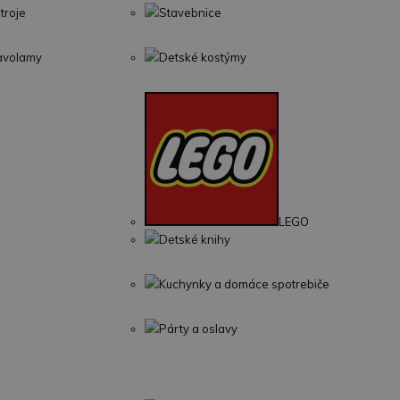
troje
Stavebnice
lavolamy
Detské kostýmy
LEGO
Detské knihy
Kuchynky a domáce spotrebiče
Párty a oslavy