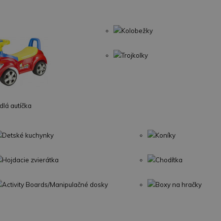
Kolobežky
Trojkolky
lá autíčka
Detské kuchynky
Koníky
Hojdacie zvierátka
Chodítka
Activity Boards/Manipulačné dosky
Boxy na hračky