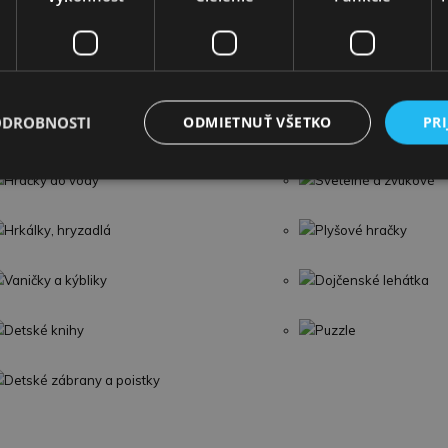
Drevená posteľ CONTINENTAL
Detská posteľ Dallas
Kovová posteľ
ODROBNOSTI
ODMIETNUŤ VŠETKO
PRI
Hračky do vody
Svetelné a zvukové
Hrkálky, hryzadlá
Plyšové hračky
Vaničky a kýbliky
Dojčenské lehátka
Detské knihy
Puzzle
Detské zábrany a poistky