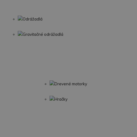
Odrážadlá
Gravitačné odrážadlá
Drevené motorky
Hračky