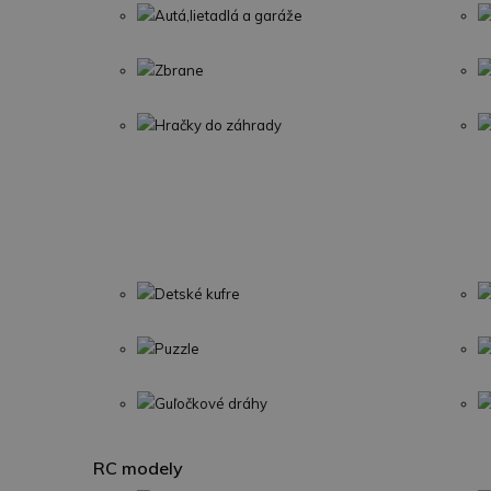
Autá,lietadlá a garáže
Zbrane
Hračky do záhrady
Detské kufre
Puzzle
Guľočkové dráhy
RC modely