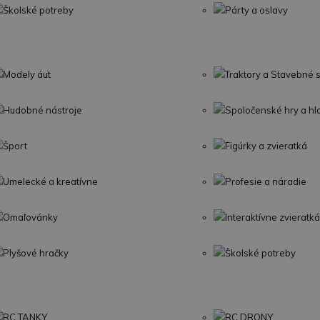
Školské potreby
Párty a oslavy
Modely áut
Traktory a Stavebné s
Hudobné nástroje
Spoločenské hry a h
Šport
Figúrky a zvieratká
Umelecké a kreatívne
Profesie a náradie
Omaľovánky
Interaktívne zvieratká
Plyšové hračky
Školské potreby
RC TANKY
RC DRONY