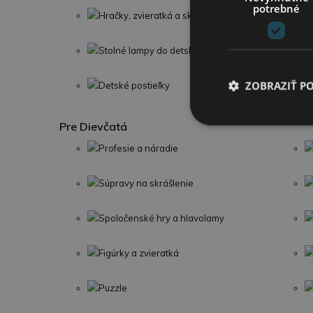
potrebné
Hračky, zvieratká a skladačky
Stolné lampy do detskej izby
ZOBRAZIŤ P
Detské postieľky
Pre Dievčatá
Profesie a náradie
Súpravy na skrášlenie
Spoločenské hry a hlavolamy
Figúrky a zvieratká
Puzzle