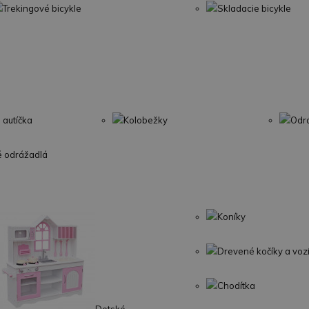
Trekingové bicykle
Skladacie bicykle
 autíčka
Kolobežky
Odr
é odrážadlá
Koníky
Drevené kočíky a voz
Chodítka