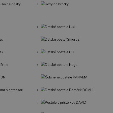
pulačné dosky
Boxy na hračky
Detské postele Luki
es
Detská posteľ Smart 2
ek 1
Detské postele LILI
 Ernie
Detské postele Hugo
LTON
Čalúnené postele PANAMA
Sima Montessori
Detské postele Domček DOMI 1
Postele s prístelkou DÁVID