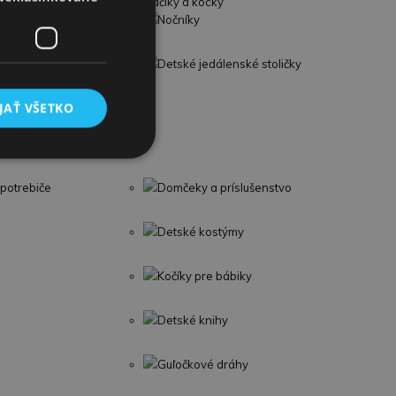
vláčiky a kocky
Nočníky
Detské jedálenské stoličky
JAŤ VŠETKO
potrebiče
Domčeky a príslušenstvo
Detské kostýmy
Kočíky pre bábiky
Detské knihy
Guľočkové dráhy