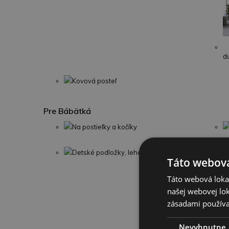
d
Kovová posteľ
Pre Bábätká
Na postieľky a kočíky
Detské podložky, lehátka a deky
Táto webová
Táto webová lokal
našej webovej lok
zásadami používa
Nevyhnutne