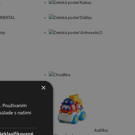
1
Detská posteľ Kubus
TINENTAL
Detská posteľ Dallas
ola
Detská posteľ Antresola D
Chodítka
×
i. Používaním
súlade s našimi
Autíčka,
Neklasifikované