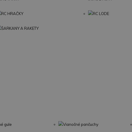
RC HRAČKY
RC LODE
ŠARKANY A RAKETY
né gule
Vianočné pančuchy