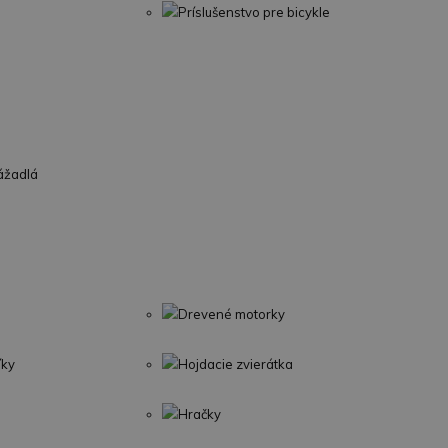
Príslušenstvo pre bicykle
ážadlá
Drevené motorky
íky
Hojdacie zvierátka
Hračky