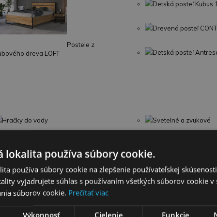
Detská posteľ Kubus 
Drevená posteľ CON
Postele z
Detská posteľ Antres
ubového dreva LOFT
Hračky do vody
Svetelné a zvukové
Hrkálky, hryzadlá
Plyšové hračky
 lokalita používa súbory cookie.
ita používa súbory cookie na zlepšenie používateľskej skúsenost
ality vyjadrujete súhlas s používaním všetkých súborov cookie v 
nia súborov cookie.
Prečítať viac
Výkonnosť
Cielenie
Funkcie