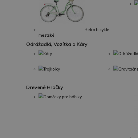
Retro bicykle
mestské
Odrážadlá, Vozítka a Káry
Káry
Odrážadlá
Trojkolky
Gravitačn
Drevené Hračky
Domčeky pre bábiky