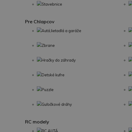
Stavebnice
Pre Chlapcov
Autá,lietadlá a garáže
Zbrane
Hračky do záhrady
Detské kufre
Puzzle
Guľočkové dráhy
RC modely
RC AUTÁ