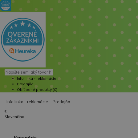
Info linka - reklamácie
Predajňa
Obľúbené produkty (0)
Info linka - reklamácie
Predajňa
€
Slovenčina
Kategórie