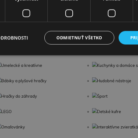
Vaničky a kýbliky
Dojčenské lehátka
Detské knihy
Puzzle
ODROBNOSTI
ODMIETNUŤ VŠETKO
PRI
Detské zábrany a poistky
Umelecké a kreatívne
Kuchynky a domáce s
Bábiky a plyšové hračky
Hudobné nástroje
Hračky do záhrady
Šport
LEGO
Detské kufre
Omaľovánky
Interaktívne zvieratká