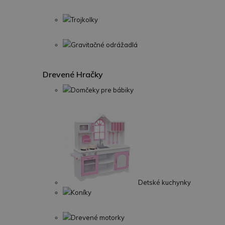
Trojkolky
Gravitačné odrážadlá
Drevené Hračky
Domčeky pre bábiky
Detské kuchynky
Koníky
Drevené motorky