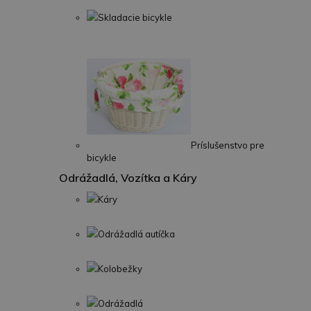
Skladacie bicykle
Príslušenstvo pre
bicykle
Odrážadlá, Vozítka a Káry
Káry
Odrážadlá autíčka
Kolobežky
Odrážadlá