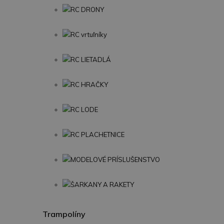
RC DRONY
RC vrtuľníky
RC LIETADLÁ
RC HRAČKY
RC LODE
RC PLACHETNICE
MODELOVÉ PRÍSLUŠENSTVO
ŠARKANY A RAKETY
Trampolíny