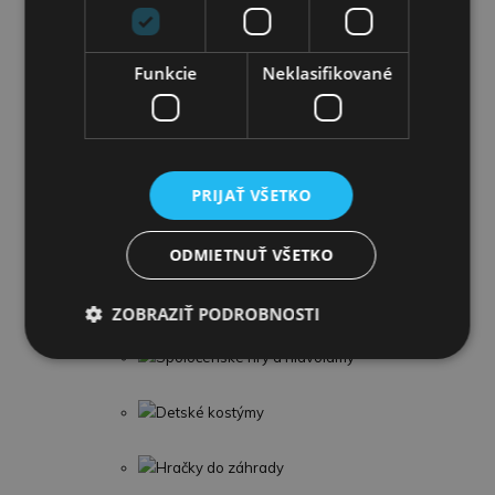
Autá,lietadlá a garáže
Funkcie
Neklasifikované
Modely áut
Traktory a Stavebné stroje
Stavebnice
PRIJAŤ VŠETKO
Zbrane
ODMIETNUŤ VŠETKO
Hudobné nástroje
ZOBRAZIŤ PODROBNOSTI
Spoločenské hry a hlavolamy
Detské kostýmy
Hračky do záhrady