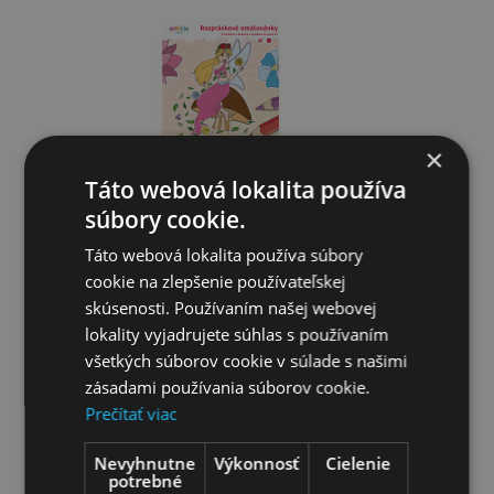
×
Omaľovánky
Táto webová lokalita používa
Interaktívne zvieratká
súbory cookie.
Táto webová lokalita používa súbory
Guľočkové dráhy
cookie na zlepšenie používateľskej
skúsenosti. Používaním našej webovej
Stavebnice
lokality vyjadrujete súhlas s používaním
všetkých súborov cookie v súlade s našimi
Školské potreby
zásadami používania súborov cookie.
Prečítať viac
Párty a oslavy
Nevyhnutne
Výkonnosť
Cielenie
potrebné
Pre Chlapcov