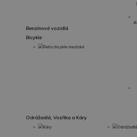
di
Benzínové vozidlá
Bicykle
Retro bicykle mestské
Odrážadlá, Vozítka a Káry
Káry
Odrážadlá