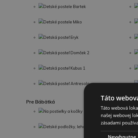
Detské postele Bartek
Detské postele Miko
Detská posteľ Eryk
Detská posteľ Domček 2
Detská posteľ Kubus 1
Detská posteľ Antresola
Táto webová
Pre Bábätká
Táto webová lokal
Na postieľky a kočíky
našej webovej lok
zásadami používa
Detské podložky, lehátka a deky
Nevyhnutne