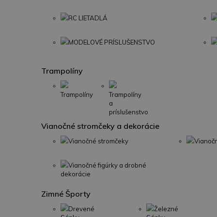
RC LIETADLÁ
MODELOVÉ PRÍSLUŠENSTVO
Trampolíny
Trampolíny
Trampolíny
a
príslušenstvo
Vianočné stromčeky a dekorácie
Vianočné stromčeky
Vianoč
Vianočné figúrky a drobné
dekorácie
Zimné Športy
Drevené
Železné