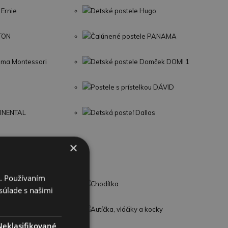
 Ernie
Detské postele Hugo
LTON
Čalúnené postele PANAMA
Sima Montessori
Detské postele Domček DOMI 1
Postele s prístelkou DÁVID
TINENTAL
Detská posteľ Dallas
×
i. Používaním
Chodítka
súlade s našimi
Autíčka, vláčiky a kocky
Neklasifikované