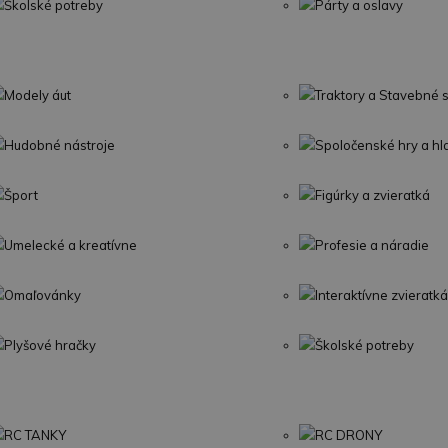
Školské potreby
Párty a oslavy
Modely áut
Traktory a Stavebné s
Hudobné nástroje
Spoločenské hry a h
Šport
Figúrky a zvieratká
Umelecké a kreatívne
Profesie a náradie
Omaľovánky
Interaktívne zvieratká
Plyšové hračky
Školské potreby
RC TANKY
RC DRONY