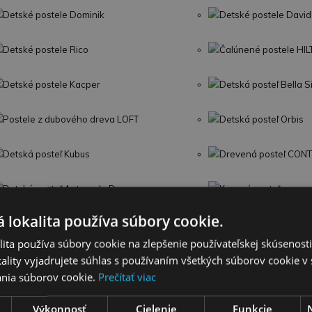
Detské postele Dominik
Detské postele David
Detské postele Rico
Čalúnené postele HI
Detské postele Kacper
Detská posteľ Bella 
Postele z dubového dreva LOFT
Detská posteľ Orbis
Detská posteľ Kubus
Drevená posteľ CON
Detská posteľ Antresola D
Kovová posteľ
 lokalita používa súbory cookie.
ita používa súbory cookie na zlepšenie používateľskej skúsenost
Hračky do vody
Svetelné a zvukové
ality vyjadrujete súhlas s používaním všetkých súborov cookie v 
nia súborov cookie.
Prečítať viac
Hrkálky, hryzadlá
Plyšové hračky
Výkonnosť
Cielenie
Funkcie