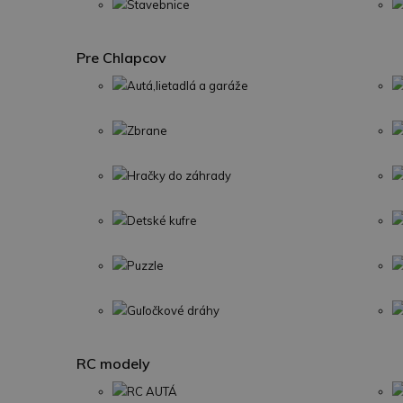
Stavebnice
Pre Chlapcov
Autá,lietadlá a garáže
Zbrane
Hračky do záhrady
Detské kufre
Puzzle
Guľočkové dráhy
RC modely
RC AUTÁ