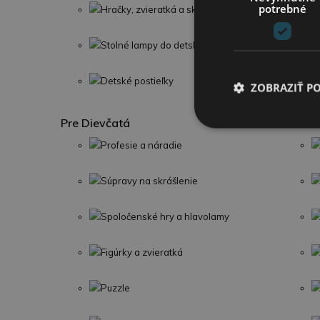
potrebné
Hračky, zvieratká a skladačky
Stolné lampy do detskej izby
Detské postieľky
ZOBRAZIŤ P
Pre Dievčatá
Profesie a náradie
Súpravy na skrášlenie
Spoločenské hry a hlavolamy
Figúrky a zvieratká
Puzzle