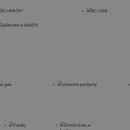
RC HRAČKY
RC LODE
ŠARKANY A RAKETY
né gule
Vianočné pančuchy
Fusaky
Detské boby a