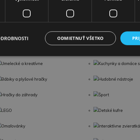
Vaničky a kýbliky
Dojčenské lehátka
Detské knihy
Puzzle
Detské zábrany a poistky
ODROBNOSTI
ODMIETNUŤ VŠETKO
PRI
Umelecké a kreatívne
Kuchynky a domáce s
Bábiky a plyšové hračky
Hudobné nástroje
Hračky do záhrady
Šport
LEGO
Detské kufre
Omaľovánky
Interaktívne zvieratká