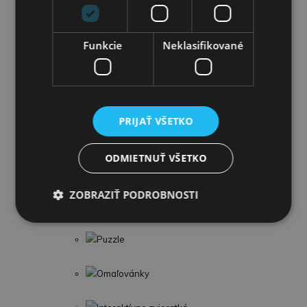
Figúrky a zvieratká
Funkcie
Neklasifikované
LEGO
Detské kufre
PRIJAŤ VŠETKO
Umelecké a kreatívne
ODMIETNUŤ VŠETKO
Profesie a náradie
ZOBRAZIŤ PODROBNOSTI
Detské knihy
Puzzle
Omaľovánky