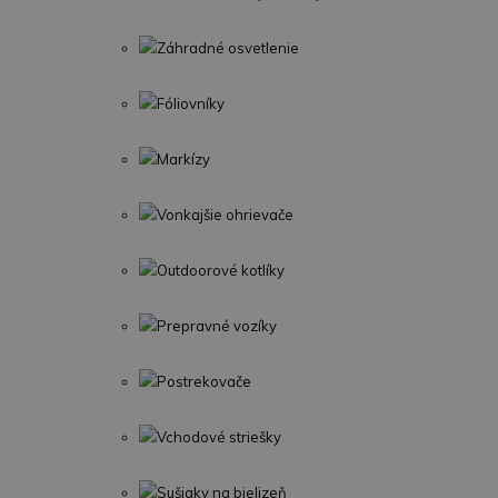
Záhradné osvetlenie
Fóliovníky
Markízy
Vonkajšie ohrievače
Outdoorové kotlíky
Prepravné vozíky
Postrekovače
Vchodové striešky
Sušiaky na bielizeň