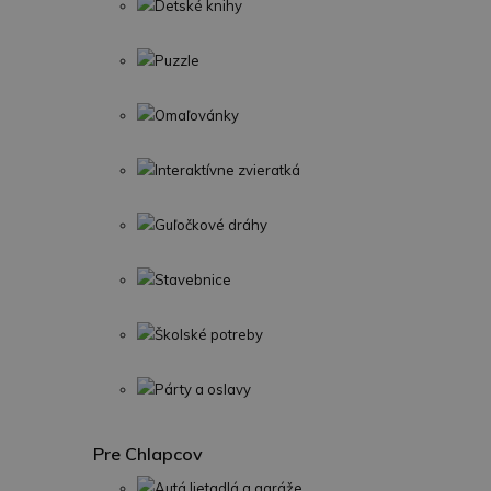
Detské knihy
Puzzle
Omaľovánky
Interaktívne zvieratká
Guľočkové dráhy
Stavebnice
Školské potreby
Párty a oslavy
Pre Chlapcov
Autá,lietadlá a garáže