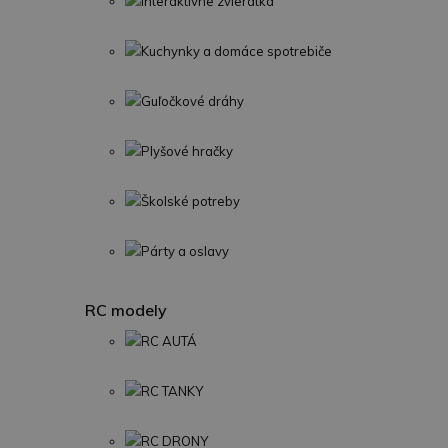
Interaktívne zvieratká
Kuchynky a domáce spotrebiče
Guľočkové dráhy
Plyšové hračky
Školské potreby
Párty a oslavy
RC modely
RC AUTÁ
RC TANKY
RC DRONY