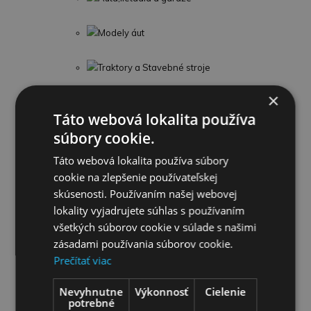
Modely áut
Traktory a Stavebné stroje
×
Stavebnice
Táto webová lokalita používa
súbory cookie.
Zbrane
Táto webová lokalita používa súbory
Hudobné nástroje
cookie na zlepšenie používateľskej
skúsenosti. Používaním našej webovej
Spoločenské hry a hlavolamy
lokality vyjadrujete súhlas s používaním
všetkých súborov cookie v súlade s našimi
Detské kostýmy
zásadami používania súborov cookie.
Prečítať viac
Hračky do záhrady
Nevyhnutne
Výkonnosť
Cielenie
potrebné
Šport