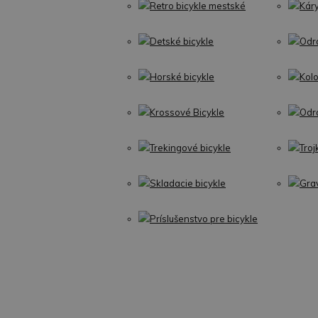
Retro bicykle mestské
Kár
Detské bicykle
Odr
Horské bicykle
Kol
Krossové Bicykle
Odr
Trekingové bicykle
Troj
Skladacie bicykle
Gra
Príslušenstvo pre bicykle