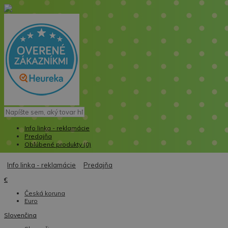
Info linka - reklamácie
Predajňa
Obľúbené produkty (0)
Info linka - reklamácie
Predajňa
€
Česká koruna
Euro
Slovenčina