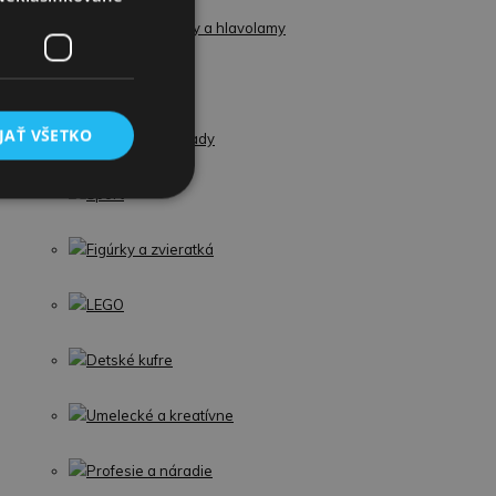
Spoločenské hry a hlavolamy
Detské kostýmy
JAŤ VŠETKO
my
Hračky do záhrady
Šport
Figúrky a zvieratká
LEGO
Detské kufre
Umelecké a kreatívne
Profesie a náradie