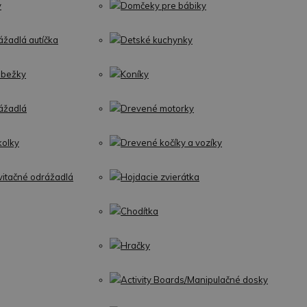
y
Domčeky pre bábiky
ážadlá autíčka
Detské kuchynky
obežky
Koníky
ážadlá
Drevené motorky
kolky
Drevené kočíky a vozíky
vitačné odrážadlá
Hojdacie zvierátka
Chodítka
Hračky
Activity Boards/Manipulačné dosky