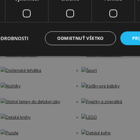
Plyšové hračky
Hudobné nástroje
Autíčka, vláčiky a kocky
Detské kostýmy
ODROBNOSTI
ODMIETNUŤ VŠETKO
PRI
Hračky, zvieratká a skladačky
Spoločenské hry a hlavola
Vaničky a kýbliky
Hračky do záhrady
Dojčenské lehátka
Šport
Nočníky
Kočíky pre bábiky
Stolné lampy do detskej izby
Figúrky a zvieratká
Detské knihy
LEGO
Puzzle
Detské kufre