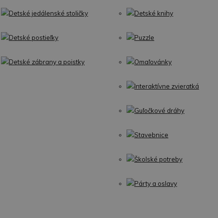
Detské jedálenské stoličky
Detské knihy
Detské postieľky
Puzzle
Detské zábrany a poistky
Omaľovánky
Interaktívne zvieratká
Guľočkové dráhy
Stavebnice
Školské potreby
Párty a oslavy