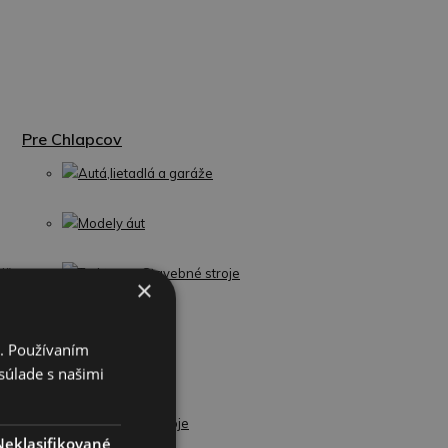
Pre Chlapcov
Autá,lietadlá a garáže
Modely áut
iče
Traktory a Stavebné stroje
×
Stavebnice
i. Používaním
súlade s našimi
Zbrane
Hudobné nástroje
Neklasifikované