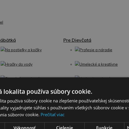
el
Bábätká
Pre Dievčatá
Na postieľky a kočíky
Profesie a náradie
Hračky do vody
Umelecké a kreatívne
Svetelné a zvukové
Kuchynky a domáce spotreb
 lokalita používa súbory cookie.
Chodítka
Domčeky a príslušenstvo
ita používa súbory cookie na zlepšenie používateľskej skúsenost
ality vyjadrujete súhlas s používaním všetkých súborov cookie v 
Detské podložky, lehátka a deky
Súpravy na skrášlenie
nia súborov cookie.
Prečítať viac
Hrkálky, hryzadlá
Bábiky a plyšové hračky
Výkonnosť
Cielenie
Funkcie