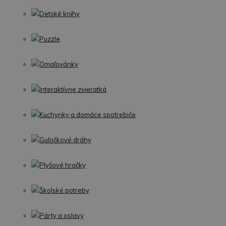
Detské knihy
Puzzle
Omaľovánky
Interaktívne zvieratká
Kuchynky a domáce spotrebiče
Guľočkové dráhy
Plyšové hračky
Školské potreby
Párty a oslavy