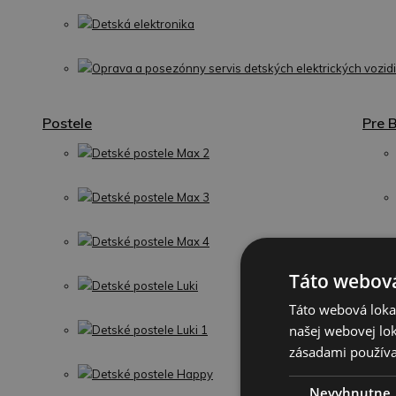
Detská elektronika
Oprava a posezónny servis detských elektrických vozidi
Postele
Pre 
Detské postele Max 2
Detské postele Max 3
Detské postele Max 4
Táto webová
Detské postele Luki
Táto webová lokal
našej webovej lok
Detské postele Luki 1
zásadami používa
Detské postele Happy
Nevyhnutne