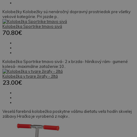
Kolobežky Kolobežky sú nenáročný dopravný prostriedok pre všetky
vekové kategórie. Pri jazde p..
Kolobežka Sportrike tmavo sivá
70.80€
Kolobežka Sportrike tmavo sivá- 2 x brzda- hliníkový rám- gumené
kolesá- maximálne zaťaženie:10..
Kolobežka v tvare žirafy - žltá
23.00€
Veselá farebná kolobežka poskytne vášmu dieťaťu veľa hodín skvelej
zábavy.Hračka je vyrobená z najkv..