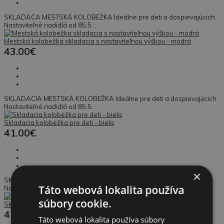
SKLADACA MESTSKÁ KOLOBEŽKA Ideálne pre deti a dospievajúcich
Nastaviteľné riadidlá od 85,5 ..
Mestská kolobežka skladacia s nastaviteľnou výškou - modrá
43.00€
SKLADACIA MESTSKÁ KOLOBEŽKA Ideálne pre deti a dospievajúcich
Nastaviteľné riadidlá od 85,5..
Skladacia kolobežka pre deti - biela
41.00€
×
SKLADACÍ MESTSKÝ SKÚTER Ideálne pre deti a dospievajúcich
Táto webová lokalita používa
Nastaviteľné riadidlá od 95 do 1..
súbory cookie.
Skladacia kolobežka pre deti - čierna
41.00€
Táto webová lokalita používa súbory