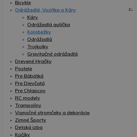
Bicykle
+
-
Odrážadlá, Vozítka a Káry
Káry
Odrážadlá autíčka
Kolobežky
Odrážadlá
Trojkolky
Gravitačné odrážadlá
Drevené Hračky
Postele
Pre Bábätká
Pre Dievčatá
Pre Chlapcov
RC modely
Trampolíny
Vianočné stromčeky a dekorácie
Zimné Športy
Detská izba
Kočíky