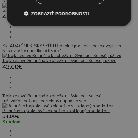
Nastaviteľné riadidlá od 95 do 1..
Skladacia kolobežka pre deti, nastaviteľná výška 95-105 cm
ZOBRAZIŤ PODROBNOSTI
41.00€
SKLADACÍ MESTSKÝ SKÚTER Ideálne pre deti a dospievajúcich
Nastaviteľné riadidlá od 95 do 1..
Trojkolesová Balančná kolobežka + Svietiace Kolesá, ružová
43.00€
Trojkolesová Balančná kolobežka + Svietiace Kolesá,
ružováKolobežka je perfektný nápad na spo..
Balančná trojkolesová kolobežka so sklopným sedadlom
54.00€
Skladom