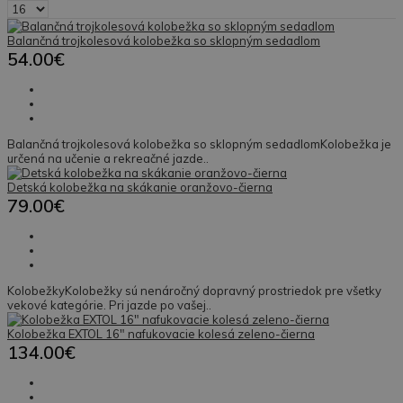
Balančná trojkolesová kolobežka so sklopným sedadlom
54.00€
Balančná trojkolesová kolobežka so sklopným sedadlomKolobežka je
určená na učenie a rekreačné jazde..
Detská kolobežka na skákanie oranžovo-čierna
79.00€
KolobežkyKolobežky sú nenáročný dopravný prostriedok pre všetky
vekové kategórie. Pri jazde po vašej..
Kolobežka EXTOL 16" nafukovacie kolesá zeleno-čierna
134.00€