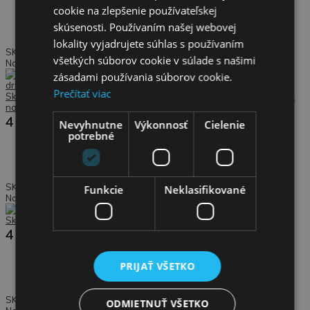
cookie na zlepšenie používateľskej
skúsenosti. Používaním našej webovej
lokality vyjadrujete súhlas s používaním
SKLADACÍ MESTSKÝ SKÚTER Ideálne pre deti a dospievajúcich
všetkých súborov cookie v súlade s našimi
Nastaviteľné riadidlá od 95 do 1..
zásadami používania súborov cookie.
Prečítať viac
Skladacia kolobežka pre deti, nastaviteľná výška 91-101 cm - držiak
na fľašu
41.00€
Nevyhnutne
Výkonnosť
Cielenie
potrebné
SKLADACÍ MESTSKÝ SKÚTER Ideálne pre deti a dospievajúcich
Funkcie
Neklasifikované
Nastaviteľné riadidlá od 91 do 1..
Skladacia kolobežka pre deti, nastaviteľná výška 95-105 cm
41.00€
PRIJAŤ VŠETKO
SKLADACÍ MESTSKÝ SKÚTER Ideálne pre deti a dospievajúcich
ODMIETNUŤ VŠETKO