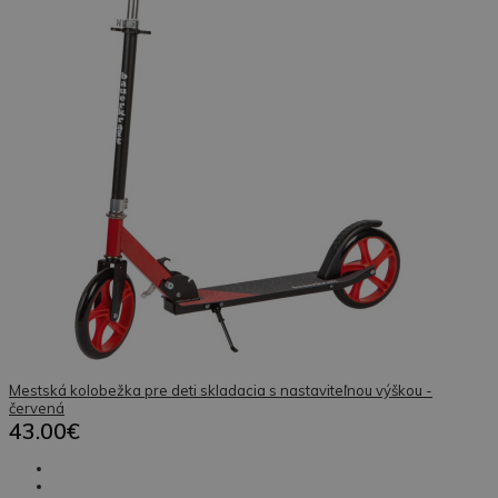
Mestská kolobežka pre deti skladacia s nastaviteľnou výškou -
červená
43.00€