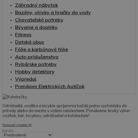
Záhradný nábytok
Bazény, vírivky a hračky do vody
Chovateľské potreby
Bývanie a doplnky
Fitness
Detská obuv
Fólie a karbónové fólie
Auto príslušenstvo
Rybárske potreby
Hobby detektory
Výpredaj
Prenájom Elektrických Autíčok
Odrážadlá, vozítka a bicykle spríjemnia každú jednu vychádzku do
prírody alebo do mesta s vašimi ratolesťami. Ponúkame široký výber
vozítok, kár, bicyklov, odrážadiel a kolobežiek!
Porovnať výrobok (0)