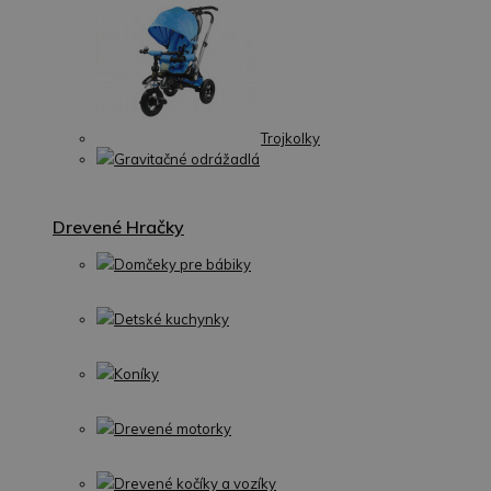
Trojkolky
Gravitačné odrážadlá
Drevené Hračky
Domčeky pre bábiky
Detské kuchynky
Koníky
Drevené motorky
Drevené kočíky a vozíky