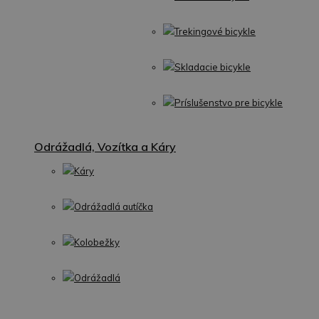
Trekingové bicykle
Skladacie bicykle
Príslušenstvo pre bicykle
Odrážadlá, Vozítka a Káry
Káry
Odrážadlá autíčka
Kolobežky
Odrážadlá