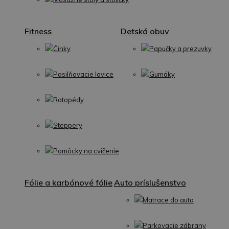
Fitness
Detská obuv
Činky
Papučky a prezuvky
Posilňovacie lavice
Gumáky
Rotopédy
Steppery
Pomôcky na cvičenie
Fólie a karbónové fólie
Auto príslušenstvo
Matrace do auta
Parkovacie zábrany