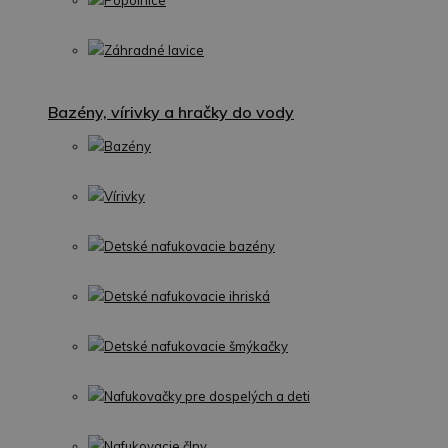
Popolnice
Záhradné lavice
Bazény, vírivky a hračky do vody
Bazény
Vírivky
Detské nafukovacie bazény
Detské nafukovacie ihriská
Detské nafukovacie šmýkačky
Nafukovačky pre dospelých a deti
Nafukovacie člny