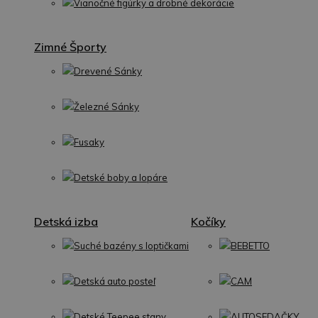
Vianočné figúrky a drobné dekorácie
Zimné Športy
Drevené Sánky
Železné Sánky
Fusaky
Detské boby a lopáre
Detská izba
Kočíky
Suché bazény s loptičkami
BEBETTO
Detská auto posteľ
CAM
Detské Teepee stany
AUTOSEDAČKY