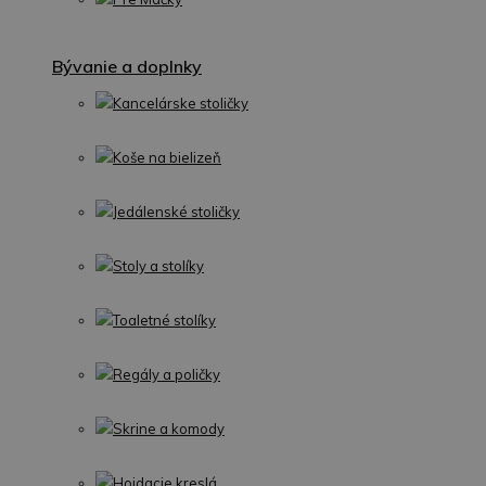
Bývanie a doplnky
Kancelárske stoličky
Koše na bielizeň
Jedálenské stoličky
Stoly a stolíky
Toaletné stolíky
Regály a poličky
Skrine a komody
Hojdacie kreslá