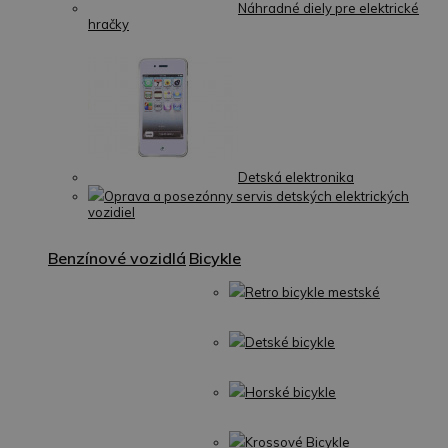
Náhradné diely pre elektrické
hračky
Detská elektronika
Oprava a posezónny servis detských elektrických
vozidiel
Benzínové vozidlá
Bicykle
Retro bicykle mestské
Detské bicykle
Horské bicykle
Krossové Bicykle