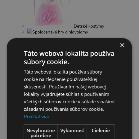
Detské kostýmy
Spoločenské hry a hlavolamy
×
Hračky do záhrady
Táto webová lokalita používa
súbory cookie.
Šport
Táto webová lokalita používa súbory
cookie na zlepšenie používateľskej
Kočíky pre bábiky
skúsenosti. Používaním našej webovej
lokality vyjadrujete súhlas s používaním
Figúrky a zvieratká
všetkých súborov cookie v súlade s našimi
zásadami používania súborov cookie.
LEGO
Prečítať viac
Detské kufre
Nevyhnutne
Výkonnosť
Cielenie
potrebné