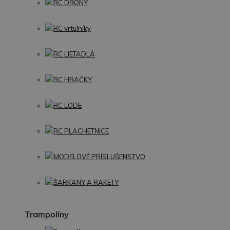
RC DRONY
RC vrtuľníky
RC LIETADLÁ
RC HRAČKY
RC LODE
RC PLACHETNICE
MODELOVÉ PRÍSLUŠENSTVO
ŠARKANY A RAKETY
Trampolíny