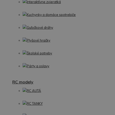
Interaktívne zvieratká
Kuchynky a domáce spotrebiče
Guľočkové dráhy
Plyšové hračky
Školské potreby
Párty a oslavy
RC modely
RC AUTÁ
RC TANKY