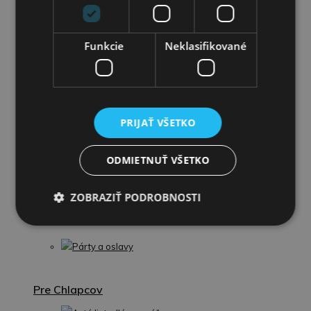
Detské knihy
Puzzle
Funkcie
Neklasifikované
Omaľovánky
Interaktívne zvieratká
PRIJAŤ VŠETKO
Guľočkové dráhy
ODMIETNUŤ VŠETKO
Stavebnice
ZOBRAZIŤ PODROBNOSTI
Školské potreby
Párty a oslavy
Pre Chlapcov