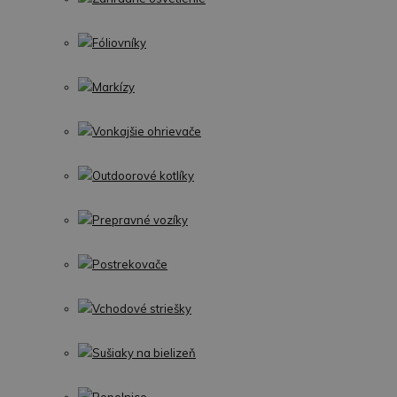
Fóliovníky
Markízy
Vonkajšie ohrievače
Outdoorové kotlíky
Prepravné vozíky
Postrekovače
Vchodové striešky
Sušiaky na bielizeň