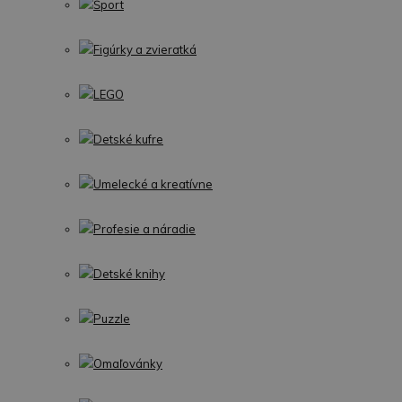
Šport
Figúrky a zvieratká
LEGO
Detské kufre
Umelecké a kreatívne
Profesie a náradie
Detské knihy
Puzzle
Omaľovánky