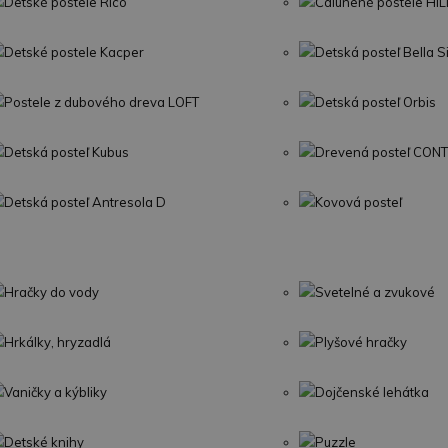
Detské postele Rico
Čalúnené postele HI
Detské postele Kacper
Detská posteľ Bella 
Postele z dubového dreva LOFT
Detská posteľ Orbis
Detská posteľ Kubus
Drevená posteľ CON
Detská posteľ Antresola D
Kovová posteľ
Hračky do vody
Svetelné a zvukové
Hrkálky, hryzadlá
Plyšové hračky
Vaničky a kýbliky
Dojčenské lehátka
Detské knihy
Puzzle