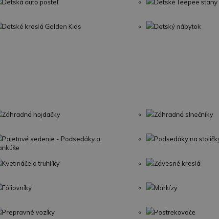
Detská auto posteľ
Detské Teepee stany
Detské kreslá Golden Kids
Detský nábytok
Záhradné hojdačky
Záhradné slnečníky
Paletové sedenie - Podsedáky a
Podsedáky na stoličk
ankúše
Kvetináče a truhlíky
Závesné kreslá
Fóliovníky
Markízy
Prepravné vozíky
Postrekovače