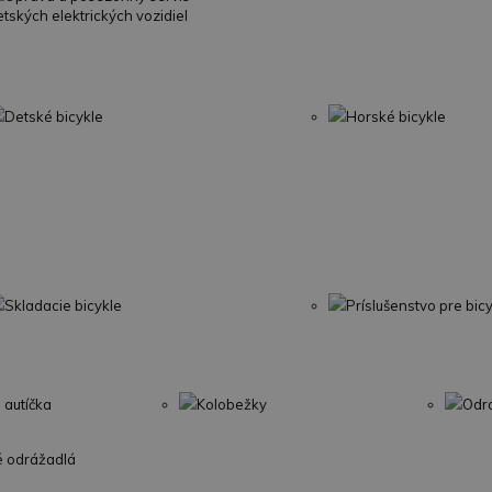
etských elektrických vozidiel
Detské bicykle
Horské bicykle
Skladacie bicykle
Príslušenstvo pre bic
 autíčka
Kolobežky
Odr
é odrážadlá