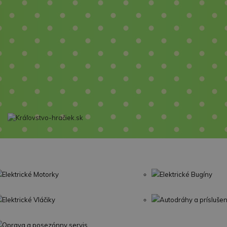
Elektrické Motorky
Elektrické Bugíny
Elektrické Vláčiky
Autodráhy a prísluše
Oprava a posezónny servis