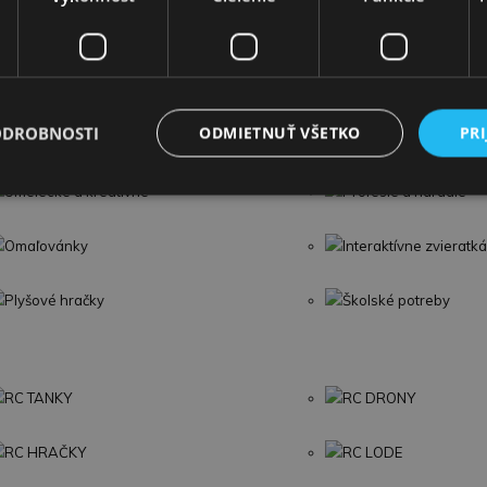
Modely áut
Traktory a Stavebné s
Hudobné nástroje
Spoločenské hry a h
ODROBNOSTI
ODMIETNUŤ VŠETKO
PRI
Šport
Figúrky a zvieratká
Umelecké a kreatívne
Profesie a náradie
Omaľovánky
Interaktívne zvieratká
Plyšové hračky
Školské potreby
RC TANKY
RC DRONY
RC HRAČKY
RC LODE