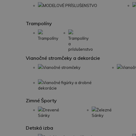
MODELOVÉ PRÍSLUŠENSTVO
Trampolíny
Trampolíny
Trampolíny
a
príslušenstvo
Vianočné stromčeky a dekorácie
Vianočné stromčeky
Vianoč
Vianočné figúrky a drobné
dekorácie
Zimné Športy
Drevené
Železné
Sánky
Sánky
Detská izba