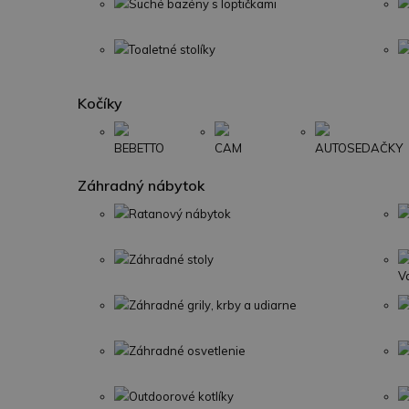
Suché bazény s loptičkami
Toaletné stolíky
Kočíky
BEBETTO
CAM
AUTOSEDAČKY
Záhradný nábytok
Ratanový nábytok
Záhradné stoly
V
Záhradné grily, krby a udiarne
Záhradné osvetlenie
Outdoorové kotlíky