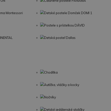
LTON
Čalúnené postele PANAMA
Sima Montessori
Detské postele Domček DOMI 1
Postele s prístelkou DÁVID
TINENTAL
Detská posteľ Dallas
Chodítka
Autíčka, vláčiky a kocky
Nočníky
Detské jedálenské stoličky