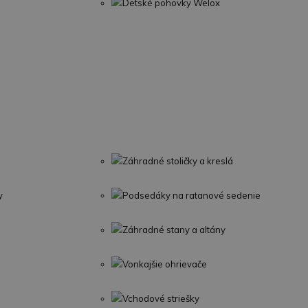
Detské pohovky Welox
Záhradné stoličky a kreslá
y
Podsedáky na ratanové sedenie
Záhradné stany a altány
Vonkajšie ohrievače
Vchodové striešky