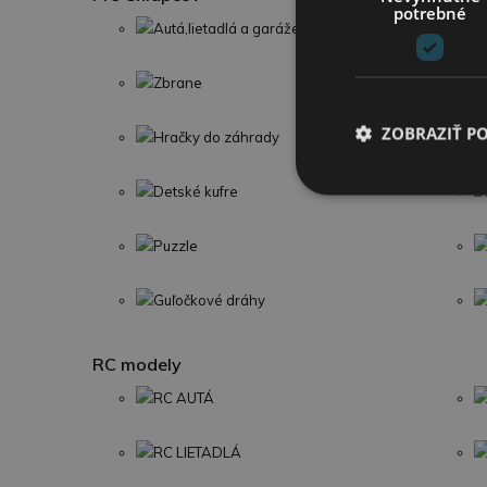
potrebné
Autá,lietadlá a garáže
Zbrane
ZOBRAZIŤ P
Hračky do záhrady
Detské kufre
Puzzle
Guľočkové dráhy
RC modely
RC AUTÁ
RC LIETADLÁ