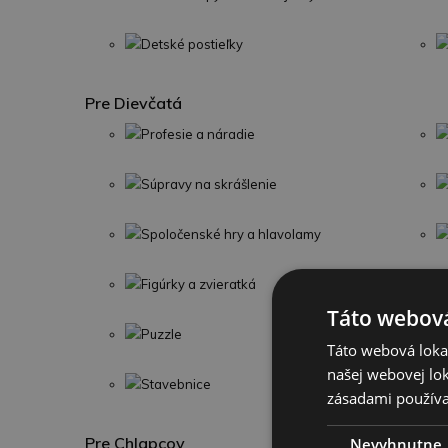
Detské postieľky
Pre Dievčatá
Profesie a náradie
Súpravy na skrášlenie
Spoločenské hry a hlavolamy
Figúrky a zvieratká
Táto webová
Puzzle
Táto webová lokal
našej webovej lok
Stavebnice
zásadami používa
Pre Chlapcov
Nevyhnutne