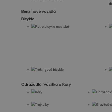
d
Benzínové vozidlá
Bicykle
Retro bicykle mestské
Trekingové bicykle
Odrážadlá, Vozítka a Káry
Káry
Odrážadlá
Trojkolky
Gravitačn