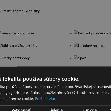
Detské zábrany a poistky
Umelecké a kreatívne
Kuchynky a domáce s
Bábiky a plyšové hračky
Hudobné nástroje
Hračky do záhrady
Šport
LEGO
Detské kufre
 lokalita používa súbory cookie.
Omaľovánky
Interaktívne zvieratká
ita používa súbory cookie na zlepšenie používateľskej skúsenost
ality vyjadrujete súhlas s používaním všetkých súborov cookie v 
Školské potreby
Párty a oslavy
nia súborov cookie.
Prečítať viac
Výkonnosť
Cielenie
Funkcie