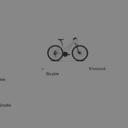
Krossové
Bicykle
ykle
ážadlá