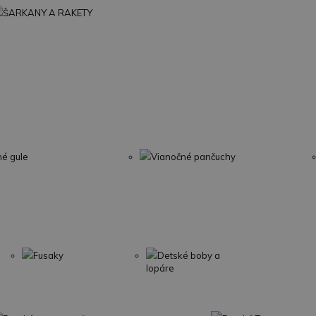
ŠARKANY A RAKETY
né gule
Vianočné pančuchy
Fusaky
Detské boby a
lopáre