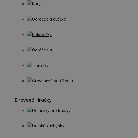
Káry
Odrážadlá autíčka
Kolobežky
Odrážadlá
Trojkolky
Gravitačné odrážadlá
Drevené Hračky
Domčeky pre bábiky
Detské kuchynky