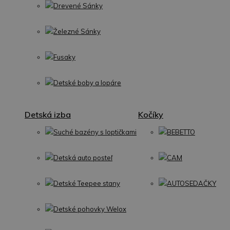
Drevené Sánky
Železné Sánky
Fusaky
Detské boby a lopáre
Detská izba
Kočíky
Suché bazény s loptičkami
BEBETTO
Detská auto posteľ
CAM
Detské Teepee stany
AUTOSEDAČKY
Detské pohovky Welox