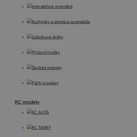
Interaktívne zvieratká
Kuchynky a domáce spotrebiče
Guľočkové dráhy
Plyšové hračky
Školské potreby
Párty a oslavy
RC modely
RC AUTÁ
RC TANKY