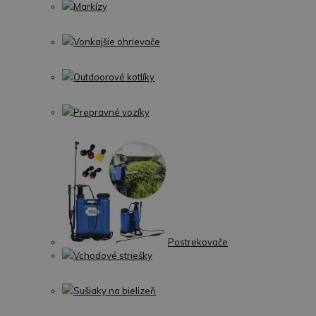
Markízy
Vonkajšie ohrievače
Outdoorové kotlíky
Prepravné vozíky
Postrekovače
Vchodové striešky
Sušiaky na bielizeň