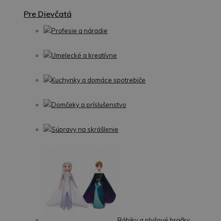
Pre Dievčatá
Profesie a náradie
Umelecké a kreatívne
Kuchynky a domáce spotrebiče
Domčeky a príslušenstvo
Súpravy na skrášlenie
Bábiky a plyšové hračky