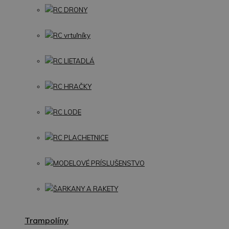
RC DRONY
RC vrtuľníky
RC LIETADLÁ
RC HRAČKY
RC LODE
RC PLACHETNICE
MODELOVÉ PRÍSLUŠENSTVO
ŠARKANY A RAKETY
Trampolíny