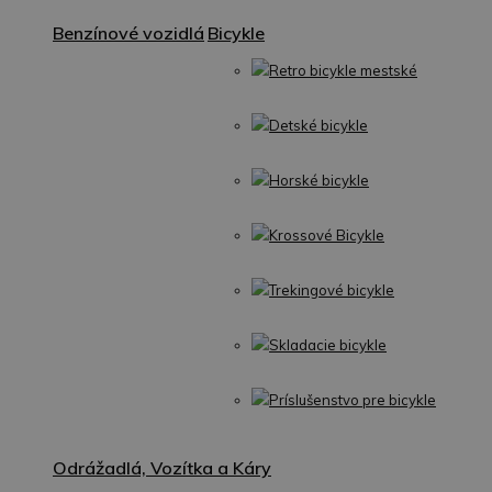
Benzínové vozidlá
Bicykle
Retro bicykle mestské
Detské bicykle
Horské bicykle
Krossové Bicykle
Trekingové bicykle
Skladacie bicykle
Príslušenstvo pre bicykle
Odrážadlá, Vozítka a Káry