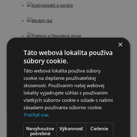
Autá,lietadlá a garáže
Modely áut
Traktory a Stavebné stroje
×
Táto webová lokalita používa
Stavebnice
súbory cookie.
Zbrane
Táto webová lokalita používa súbory
cookie na zlepšenie používateľskej
Hudobné nástroje
skúsenosti. Používaním našej webovej
lokality vyjadrujete súhlas s používaním
Spoločenské hry a hlavolamy
všetkých súborov cookie v súlade s našimi
zásadami používania súborov cookie.
Detské kostýmy
Prečítať viac
Hračky do záhrady
Nevyhnutne
Výkonnosť
Cielenie
potrebné