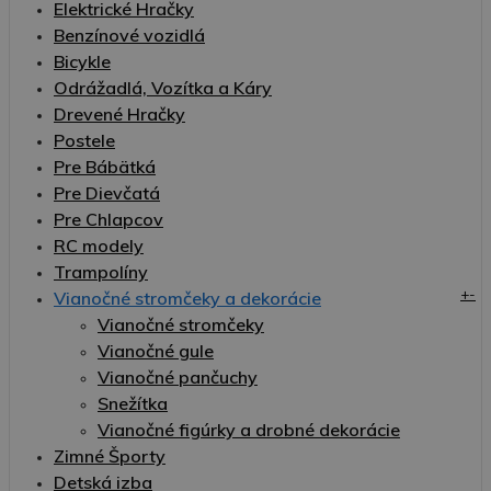
Elektrické Hračky
Benzínové vozidlá
Bicykle
Odrážadlá, Vozítka a Káry
Drevené Hračky
Postele
Pre Bábätká
Pre Dievčatá
Pre Chlapcov
RC modely
Trampolíny
+
-
Vianočné stromčeky a dekorácie
Vianočné stromčeky
Vianočné gule
Vianočné pančuchy
Snežítka
Vianočné figúrky a drobné dekorácie
Zimné Športy
Detská izba