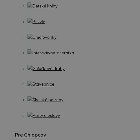
Detské knihy
Puzzle
Omaľovánky
Interaktívne zvieratká
Guľočkové dráhy
Stavebnice
Školské potreby
Párty a oslavy
Pre Chlapcov