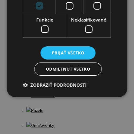
Šport
Funkcie
Neklasifikované
Figúrky a zvieratká
LEGO
Detské kufre
PRIJAŤ VŠETKO
Umelecké a kreatívne
ODMIETNUŤ VŠETKO
Profesie a náradie
ZOBRAZIŤ PODROBNOSTI
Detské knihy
Puzzle
Omaľovánky