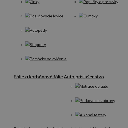
Činky
Papučky a prezuvky
Posilňovacie lavice
Gumáky
Rotopédy
Steppery
Pomôcky na cvičenie
Fólie a karbónové fólie
Auto príslušenstvo
Matrace do auta
Parkovacie zábrany
Alkohol testery