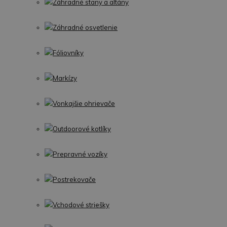
Záhradné stany a altány
Záhradné osvetlenie
Fóliovníky
Markízy
Vonkajšie ohrievače
Outdoorové kotlíky
Prepravné vozíky
Postrekovače
Vchodové striešky