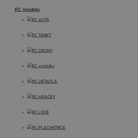
RC modely
RC AUTÁ
RC TANKY
RC DRONY
RC vrtuľníky
RC LIETADLÁ
RC HRAČKY
RC LODE
RC PLACHETNICE