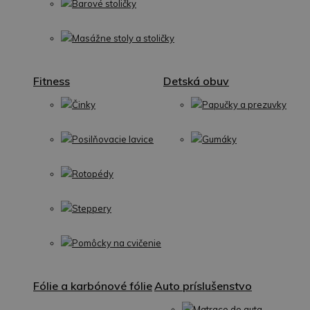
Barové stoličky
Masážne stoly a stoličky
Fitness
Detská obuv
Činky
Papučky a prezuvky
Posilňovacie lavice
Gumáky
Rotopédy
Steppery
Pomôcky na cvičenie
Fólie a karbónové fólie
Auto príslušenstvo
Matrace do auta