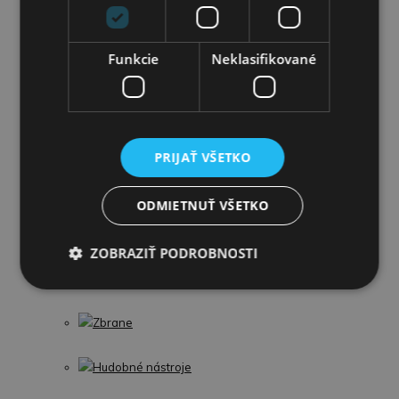
Školské potreby
Funkcie
Neklasifikované
Párty a oslavy
Pre Chlapcov
Autá,lietadlá a garáže
PRIJAŤ VŠETKO
Modely áut
ODMIETNUŤ VŠETKO
Traktory a Stavebné stroje
ZOBRAZIŤ PODROBNOSTI
Stavebnice
Zbrane
Hudobné nástroje