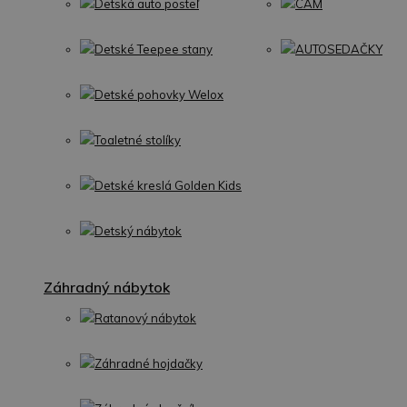
Detská auto posteľ
CAM
Detské Teepee stany
AUTOSEDAČKY
Detské pohovky Welox
Toaletné stolíky
Detské kreslá Golden Kids
Detský nábytok
Záhradný nábytok
Ratanový nábytok
Záhradné hojdačky