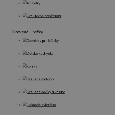
Trojkolky
Gravitačné odrážadlá
Drevené Hračky
Domčeky pre bábiky
Detské kuchynky
Koníky
Drevené motorky
Drevené kočíky a vozíky
Hojdacie zvierátka