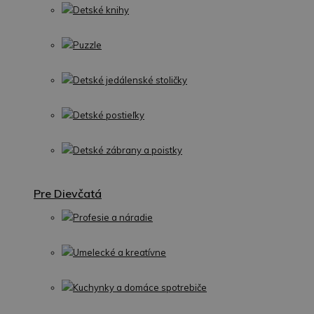
Detské knihy
Puzzle
Detské jedálenské stoličky
Detské postieľky
Detské zábrany a poistky
Pre Dievčatá
Profesie a náradie
Umelecké a kreatívne
Kuchynky a domáce spotrebiče