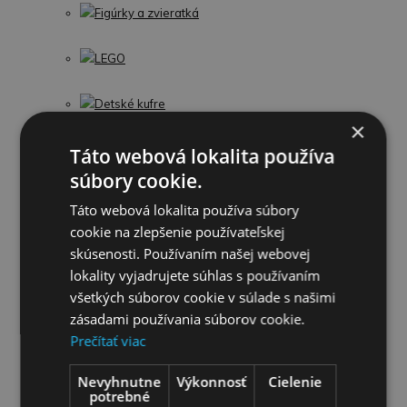
Figúrky a zvieratká
LEGO
Detské kufre
×
Detské knihy
Táto webová lokalita používa
súbory cookie.
Puzzle
Táto webová lokalita používa súbory
cookie na zlepšenie používateľskej
Omaľovánky
skúsenosti. Používaním našej webovej
lokality vyjadrujete súhlas s používaním
Interaktívne zvieratká
všetkých súborov cookie v súlade s našimi
zásadami používania súborov cookie.
Guľočkové dráhy
Prečítať viac
Stavebnice
Nevyhnutne
Výkonnosť
Cielenie
potrebné