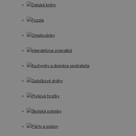
Detské knihy
Puzzle
Omaľovánky
Interaktívne zvieratká
Kuchynky a domáce spotrebiče
Guľočkové dráhy
Plyšové hračky
Školské potreby
Párty a oslavy