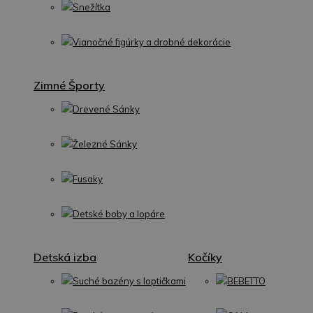
Snežítka
Vianočné figúrky a drobné dekorácie
Zimné Športy
Drevené Sánky
Železné Sánky
Fusaky
Detské boby a lopáre
Detská izba
Kočíky
Suché bazény s loptičkami
BEBETTO