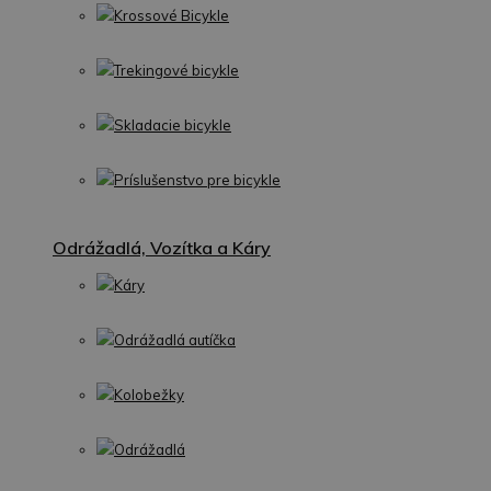
Krossové Bicykle
Trekingové bicykle
Skladacie bicykle
Príslušenstvo pre bicykle
Odrážadlá, Vozítka a Káry
Káry
Odrážadlá autíčka
Kolobežky
Odrážadlá