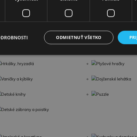
Detská posteľ
ntresola D
ODROBNOSTI
ODMIETNUŤ VŠETKO
PRI
Hračky do vody
Svetelné a zvukové
Hrkálky, hryzadlá
Plyšové hračky
Vaničky a kýbliky
Dojčenské lehátka
Detské knihy
Puzzle
Detské zábrany a poistky