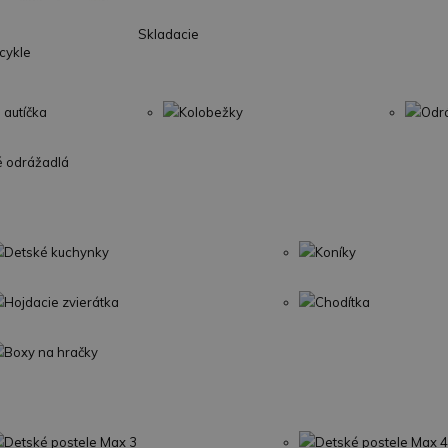
Skladacie
icykle
 autíčka
Kolobežky
Odr
é odrážadlá
Detské kuchynky
Koníky
Hojdacie zvierátka
Chodítka
Boxy na hračky
Detské postele Max 3
Detské postele Max 4