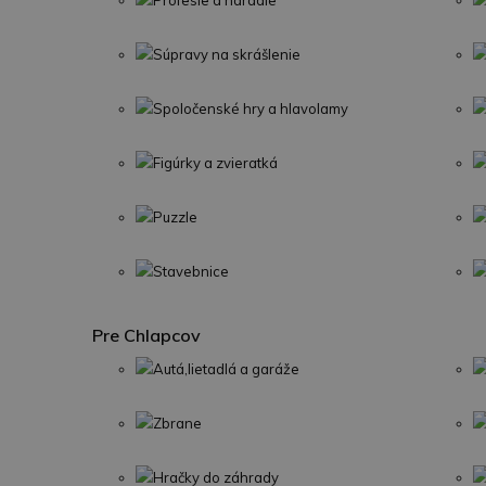
Profesie a náradie
Súpravy na skrášlenie
Spoločenské hry a hlavolamy
Figúrky a zvieratká
Puzzle
Stavebnice
Pre Chlapcov
Autá,lietadlá a garáže
Zbrane
Hračky do záhrady