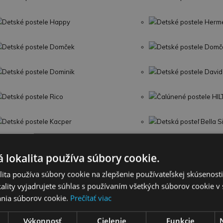
Detské postele Happy
Detské postele Herm
Detské postele Domček
Detské postele Domč
Detské postele Dominik
Detské postele David
Detské postele Rico
Čalúnené postele HI
Detské postele Kacper
Detská posteľ Bella 
Postele z dubového dreva LOFT
Detská posteľ Orbis
 lokalita používa súbory cookie.
Detská posteľ Kubus
Drevená posteľ CON
ita používa súbory cookie na zlepšenie používateľskej skúsenost
ality vyjadrujete súhlas s používaním všetkých súborov cookie v 
Kovová posteľ
nia súborov cookie.
Prečítať viac
Výkonnosť
Cielenie
Funkcie