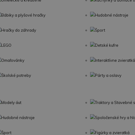
Umelecké a kreatívne
Kuchynky a domáce s
Bábiky a plyšové hračky
Hudobné nástroje
Hračky do záhrady
Šport
LEGO
Detské kufre
Omaľovánky
Interaktívne zvieratká
Školské potreby
Párty a oslavy
Modely áut
Traktory a Stavebné s
Hudobné nástroje
Spoločenské hry a h
Šport
Figúrky a zvieratká