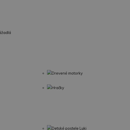
ážadlá
Drevené motorky
Hračky
Detské postele Luki