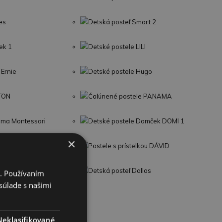
es
Detská posteľ Smart 2
ek 1
Detské postele LILI
 Ernie
Detské postele Hugo
LTON
Čalúnené postele PANAMA
Sima Montessori
Detské postele Domček DOMI 1
×
Postele s prístelkou DÁVID
TINENTAL
Detská posteľ Dallas
i. Používaním
súlade s našimi
Neklasifikované