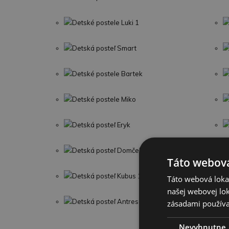
Detské postele Luki 1
Detská posteľ Smart
Detské postele Bartek
Detské postele Miko
Detská posteľ Eryk
Detská posteľ Domček 2
Táto webová
Detská posteľ Kubus 1
Táto webová lokal
našej webovej lok
Detská posteľ Antresola
zásadami používa
Nevyhnutne