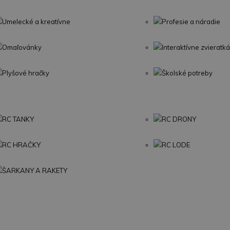
Umelecké a kreatívne
Profesie a náradie
Omaľovánky
Interaktívne zvieratká
Plyšové hračky
Školské potreby
RC TANKY
RC DRONY
RC HRAČKY
RC LODE
ŠARKANY A RAKETY