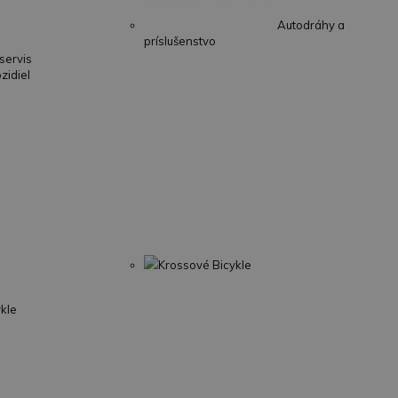
Autodráhy a
príslušenstvo
servis
zidiel
Krossové Bicykle
ykle