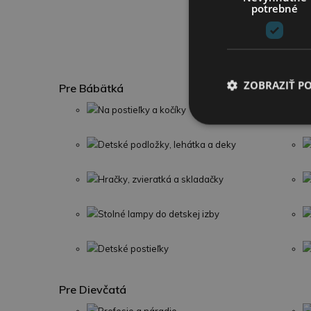
potrebné
A
ZOBRAZIŤ P
Pre Bábätká
Na postieľky a kočíky
Detské podložky, lehátka a deky
Hračky, zvieratká a skladačky
Stolné lampy do detskej izby
Detské postieľky
Pre Dievčatá