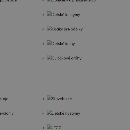
potrebiče
Domčeky a príslušenstvo
Detské kostýmy
Kočíky pre bábiky
Detské knihy
Guľočkové dráhy
troje
Stavebnice
lavolamy
Detské kostýmy
LEGO