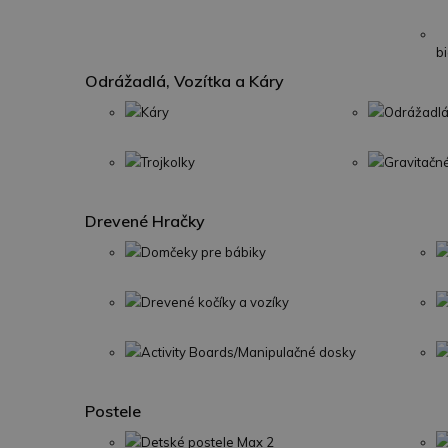
b
Odrážadlá, Vozítka a Káry
Káry
Odrážadlá
Trojkolky
Gravitačn
Drevené Hračky
Domčeky pre bábiky
Drevené kočíky a vozíky
Activity Boards/Manipulačné dosky
Postele
Detské postele Max 2