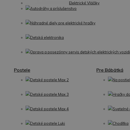
Elektrické Vláčiky
Autodráhy a príslušenstvo
Náhradné diely pre elektrické hračky
Detská elektronika
Oprava a posezónny servis detských elektrických vozidi
Postele
Pre Bábätká
Detské postele Max 2
Na postie
Detské postele Max 3
Hračky d
Detské postele Max 4
Svetelné 
Detské postele Luki
Chodítka