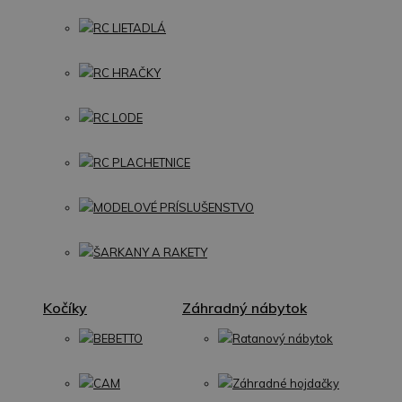
RC LIETADLÁ
RC HRAČKY
RC LODE
RC PLACHETNICE
MODELOVÉ PRÍSLUŠENSTVO
ŠARKANY A RAKETY
Kočíky
Záhradný nábytok
BEBETTO
Ratanový nábytok
CAM
Záhradné hojdačky