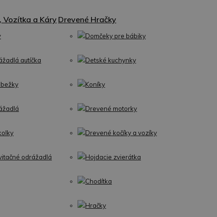
 Vozítka a Káry
Drevené Hračky
y
Domčeky pre bábiky
ážadlá autíčka
Detské kuchynky
obežky
Koníky
ážadlá
Drevené motorky
kolky
Drevené kočíky a vozíky
vitačné odrážadlá
Hojdacie zvierátka
Chodítka
Hračky