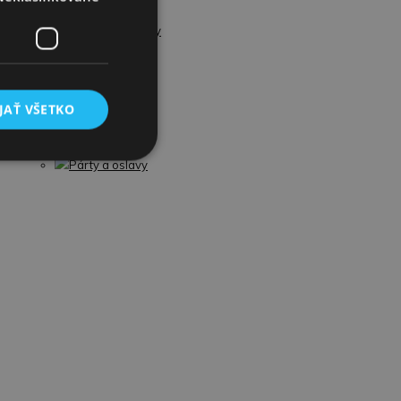
Guľočkové dráhy
Plyšové hračky
JAŤ VŠETKO
Školské potreby
Párty a oslavy