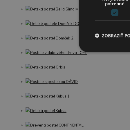
potrebné
Detská posteľ Bella Sima Montessori
Detské postele Domček DOMI 1
ZOBRAZIŤ P
Detská posteľ Domček 2
Postele z dubového dreva LOFT
Detská posteľ Orbis
Postele s prístelkou DÁVID
Detská posteľ Kubus 1
Detská posteľ Kubus
Drevená posteľ CONTINENTAL