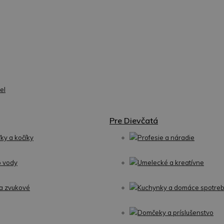
el
Pre Dievčatá
ľky a kočíky
Profesie a náradie
o vody
Umelecké a kreatívne
a zvukové
Kuchynky a domáce spotreb
Domčeky a príslušenstvo