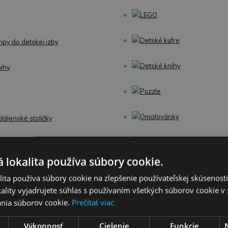
LEGO
Detské kufre
mpy do detskej izby
Detské knihy
ihy
Puzzle
Omaľovánky
dálenské stoličky
Interaktívne zvieratká
stieľky
 lokalita používa súbory cookie.
Guľočkové dráhy
brany a poistky
ita používa súbory cookie na zlepšenie používateľskej skúsenost
ality vyjadrujete súhlas s používaním všetkých súborov cookie v 
Stavebnice
nia súborov cookie.
Prečítať viac
Školské potreby
Výkonnosť
Cielenie
Funkcie