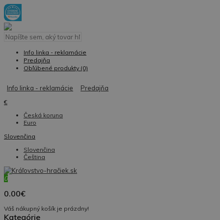
Info linka - reklamácie
Predajňa
Obľúbené produkty (0)
Info linka - reklamácie
Predajňa
€
Česká koruna
Euro
Slovenčina
Slovenčina
Čeština
0
0.00€
Váš nákupný košík je prázdny!
Kategórie