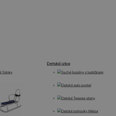
Detská izba
é Sánky
Suché bazény s loptičkami
Detská auto posteľ
Detské Teepee stany
Detské pohovky Welox