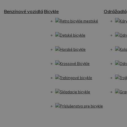
Benzínové vozidlá
Bicykle
Odrážadlá,
Retro bicykle mestské
Kár
Detské bicykle
Odr
Horské bicykle
Kol
Krossové Bicykle
Odr
Trekingové bicykle
Troj
Skladacie bicykle
Gra
Príslušenstvo pre bicykle