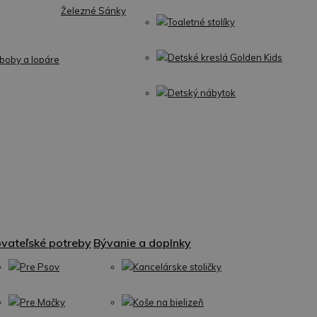
Železné Sánky
Toaletné stolíky
Detské kreslá Golden Kids
boby a lopáre
Detský nábytok
vateľské potreby
Bývanie a doplnky
Pre Psov
Kancelárske stoličky
Pre Mačky
Koše na bielizeň