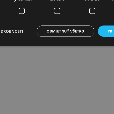
Párty a oslavy
ODROBNOSTI
ODMIETNUŤ VŠETKO
PRI