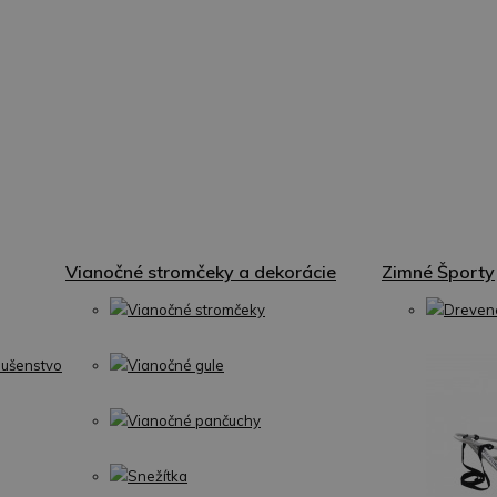
Vianočné stromčeky a dekorácie
Zimné Športy
Vianočné stromčeky
Dreven
lušenstvo
Vianočné gule
Vianočné pančuchy
Snežítka