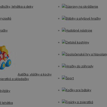
dložky, lehátka a deky
Súpravy na skrášlenie
hryzadlá
Bábiky a plyšové hračky
račky
Hudobné nástroje
Detské kostýmy
Spoločenské hry a hlavola
Hračky do záhrady
Autíčka, vláčiky a kocky
Šport
vieratká a skladačky
Kočíky pre bábiky
 kýbliky
Figúrky a zvieratká
é lehátka