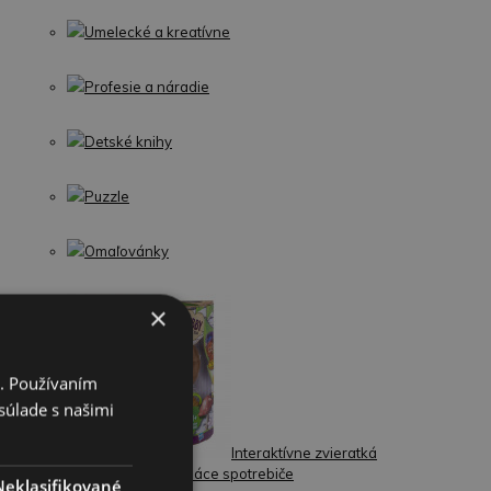
Umelecké a kreatívne
Profesie a náradie
Detské knihy
Puzzle
Omaľovánky
×
i. Používaním
súlade s našimi
Interaktívne zvieratká
Kuchynky a domáce spotrebiče
Neklasifikované