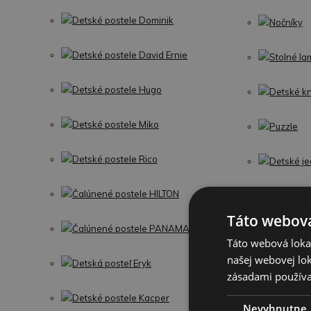
Detské postele Dominik
Nočníky
Detské postele David Ernie
Stolné la
Detské postele Hugo
Detské kn
Detské postele Miko
Puzzle
Detské postele Rico
Detské je
Čalúnené postele HILTON
Detské po
Táto webová
Čalúnené postele PANAMA
Detské zá
Táto webová lokal
našej webovej lok
Detská posteľ Eryk
zásadami používa
Detské postele Kacper
Nevyhnutne