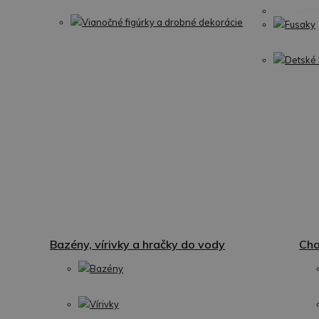
Vianočné figúrky a drobné dekorácie
Fusaky
Detské 
Bazény, vírivky a hračky do vody
Cho
Bazény
Vírivky