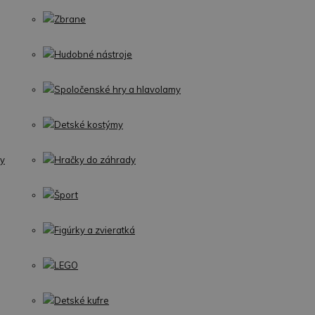
Zbrane
Hudobné nástroje
Spoločenské hry a hlavolamy
Detské kostýmy
my
Hračky do záhrady
Šport
Figúrky a zvieratká
LEGO
Detské kufre