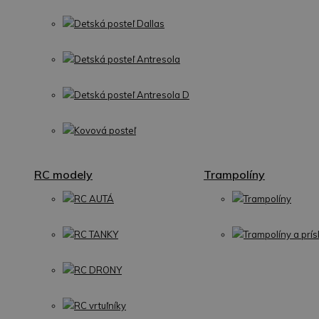
Detská posteľ Dallas
Detská posteľ Antresola
Detská posteľ Antresola D
Kovová posteľ
RC modely
Trampolíny
RC AUTÁ
Trampolíny
RC TANKY
Trampolíny a prís
RC DRONY
RC vrtuľníky