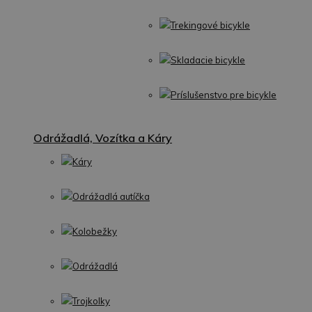
Trekingové bicykle
Skladacie bicykle
Príslušenstvo pre bicykle
Odrážadlá, Vozítka a Káry
Káry
Odrážadlá autíčka
Kolobežky
Odrážadlá
Trojkolky