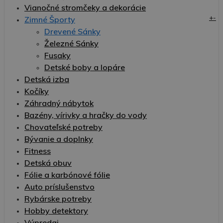
Vianočné stromčeky a dekorácie
+
-
Zimné Športy
Drevené Sánky
Železné Sánky
Fusaky
Detské boby a lopáre
Detská izba
Kočíky
Záhradný nábytok
Bazény, vírivky a hračky do vody
Chovateľské potreby
Bývanie a doplnky
Fitness
Detská obuv
Fólie a karbónové fólie
Auto príslušenstvo
Rybárske potreby
Hobby detektory
Výpredaj