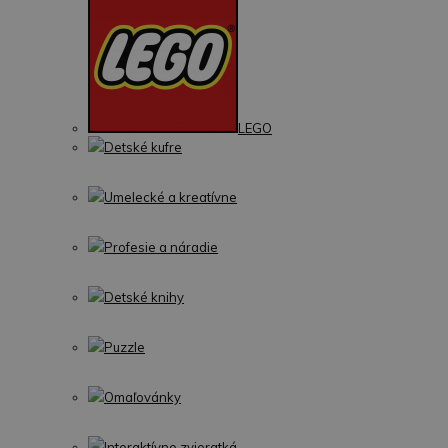
LEGO
Detské kufre
Umelecké a kreatívne
Profesie a náradie
Detské knihy
Puzzle
Omaľovánky
Interaktívne zvieratká