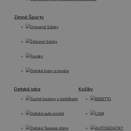
Zimné Športy
Drevené Sánky
Železné Sánky
Fusaky
Detské boby a lopáre
Detská izba
Kočíky
Suché bazény s loptičkami
BEBETTO
Detská auto posteľ
CAM
Detské Teepee stany
AUTOSEDAČKY