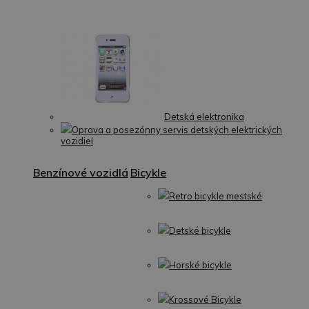
Detská elektronika
Oprava a posezónny servis detských elektrických
vozidiel
Benzínové vozidlá
Bicykle
Retro bicykle mestské
Detské bicykle
Horské bicykle
Krossové Bicykle