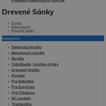
Prenájom Elektrických Autíčok
Drevené Sánky
Domov
Zimné Športy
Drevené Sánky
Kategórie
Elektrické Hračky
Benzínové vozidlá
Bicykle
Odrážadlá, Vozítka a Káry
Drevené Hračky
Postele
Pre Bábätká
Pre Dievčatá
Pre Chlapcov
RC modely
Trampolíny