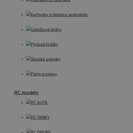
Kuchynky a domáce spotrebiče
Guľočkové dráhy
Plyšové hračky
Školské potreby
Párty a oslavy
RC modely
RC AUTÁ
RC TANKY
RC DRONY