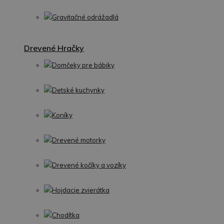
Gravitačné odrážadlá
Drevené Hračky
Domčeky pre bábiky
Detské kuchynky
Koníky
Drevené motorky
Drevené kočíky a vozíky
Hojdacie zvierátka
Chodítka