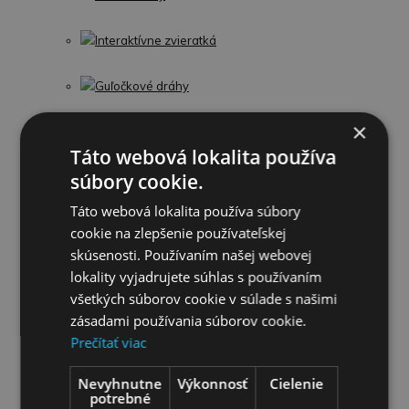
Interaktívne zvieratká
Guľočkové dráhy
×
Stavebnice
Táto webová lokalita používa
súbory cookie.
Školské potreby
Táto webová lokalita používa súbory
Párty a oslavy
cookie na zlepšenie používateľskej
skúsenosti. Používaním našej webovej
lokality vyjadrujete súhlas s používaním
Pre Chlapcov
všetkých súborov cookie v súlade s našimi
Autá,lietadlá a garáže
zásadami používania súborov cookie.
Prečítať viac
Modely áut
Nevyhnutne
Výkonnosť
Cielenie
potrebné
Traktory a Stavebné stroje