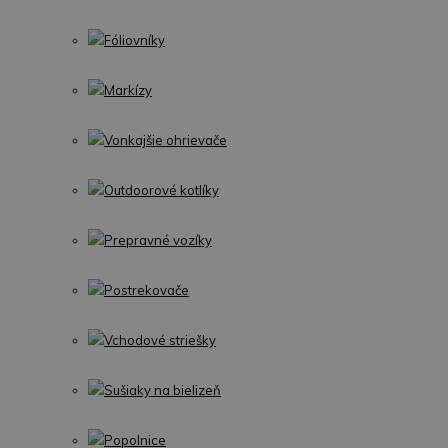
Fóliovníky
Markízy
Vonkajšie ohrievače
Outdoorové kotlíky
Prepravné vozíky
Postrekovače
Vchodové striešky
Sušiaky na bielizeň
Popolnice