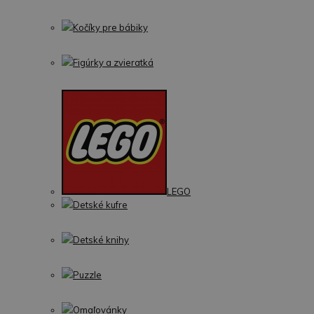
Kočíky pre bábiky
Figúrky a zvieratká
LEGO
Detské kufre
Detské knihy
Puzzle
Omaľovánky