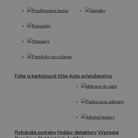
Posilňovacie lavice
Gumáky
Rotopédy
Steppery
Pomôcky na cvičenie
Fólie a karbónové fólie
Auto príslušenstvo
Matrace do auta
Parkovacie zábrany
Alkohol testery
Rybárske potreby
Hobby detektory
Výpredaj