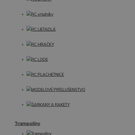
RC vrtuľníky
RC LIETADLÁ
RC HRAČKY
RC LODE
RC PLACHETNICE
MODELOVÉ PRÍSLUŠENSTVO
ŠARKANY A RAKETY
Trampolíny
Trampolíny