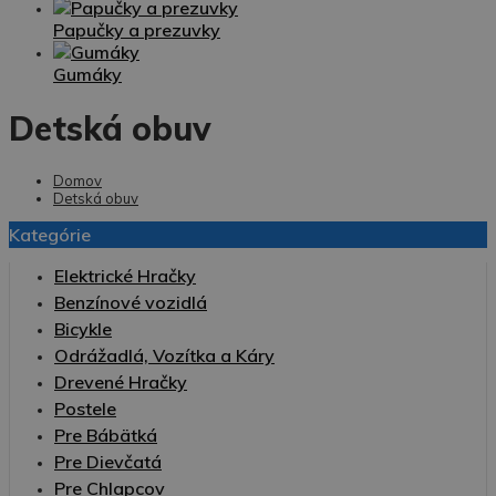
Papučky a prezuvky
Gumáky
Detská obuv
Domov
Detská obuv
Kategórie
Elektrické Hračky
Benzínové vozidlá
Bicykle
Odrážadlá, Vozítka a Káry
Drevené Hračky
Postele
Pre Bábätká
Pre Dievčatá
Pre Chlapcov