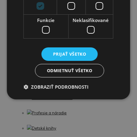
Detské kostýmy
Funkcie
Neklasifikované
Hračky do záhrady
Šport
Figúrky a zvieratká
PRIJAŤ VŠETKO
LEGO
ODMIETNUŤ VŠETKO
Detské kufre
ZOBRAZIŤ PODROBNOSTI
Umelecké a kreatívne
Profesie a náradie
Detské knihy