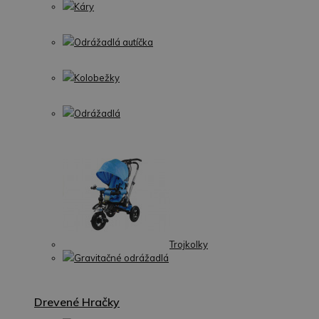
Káry
Odrážadlá autíčka
Kolobežky
Odrážadlá
Trojkolky
Gravitačné odrážadlá
Drevené Hračky