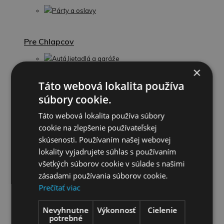
Párty a oslavy
Pre Chlapcov
Autá,lietadlá a garáže
×
Táto webová lokalita používa
Modely áut
súbory cookie.
Traktory a Stavebné stroje
Táto webová lokalita používa súbory
cookie na zlepšenie používateľskej
Stavebnice
skúsenosti. Používaním našej webovej
lokality vyjadrujete súhlas s používaním
Zbrane
všetkých súborov cookie v súlade s našimi
zásadami používania súborov cookie.
Hudobné nástroje
Prečítať viac
Spoločenské hry a hlavolamy
Nevyhnutne
Výkonnosť
Cielenie
potrebné