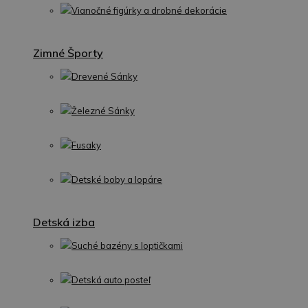
Vianočné figúrky a drobné dekorácie
Zimné Športy
Drevené Sánky
Železné Sánky
Fusaky
Detské boby a lopáre
Detská izba
Suché bazény s loptičkami
Detská auto posteľ