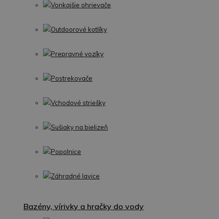
Vonkajšie ohrievače
Outdoorové kotlíky
Prepravné vozíky
Postrekovače
Vchodové striešky
Sušiaky na bielizeň
Popolnice
Záhradné lavice
Bazény, vírivky a hračky do vody