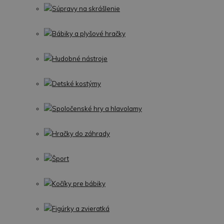
Súpravy na skrášlenie
Bábiky a plyšové hračky
Hudobné nástroje
Detské kostýmy
Spoločenské hry a hlavolamy
Hračky do záhrady
Šport
Kočíky pre bábiky
Figúrky a zvieratká