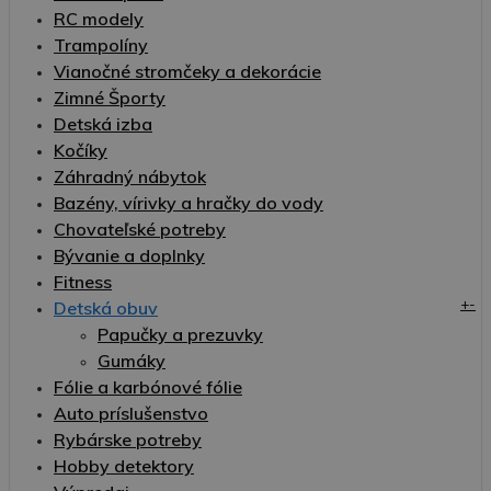
RC modely
Trampolíny
Vianočné stromčeky a dekorácie
Zimné Športy
Detská izba
Kočíky
Záhradný nábytok
Bazény, vírivky a hračky do vody
Chovateľské potreby
Bývanie a doplnky
Fitness
+
-
Detská obuv
Papučky a prezuvky
Gumáky
Fólie a karbónové fólie
Auto príslušenstvo
Rybárske potreby
Hobby detektory