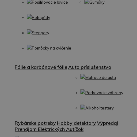
Posilňovacie lavice
Gumáky
Rotopédy
Steppery
Pomôcky na cvičenie
Fólie a karbónové fólie
Auto príslušenstvo
Matrace do auta
Parkovacie zábrany
Alkohol testery
Rybárske potreby
Hobby detektory
Výpredaj
Prenájom Elektrických Autíčok