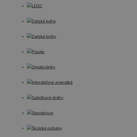
LEGO
Detské kufre
Detské knihy
Puzzle
Omaľovánky
Interaktívne zvieratká
Guľočkové dráhy
Stavebnice
Školské potreby