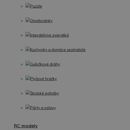
Puzzle
Omaľovánky
Interaktívne zvieratká
Kuchynky a domáce spotrebiče
Guľočkové dráhy
Plyšové hračky
Školské potreby
Párty a oslavy
RC modely