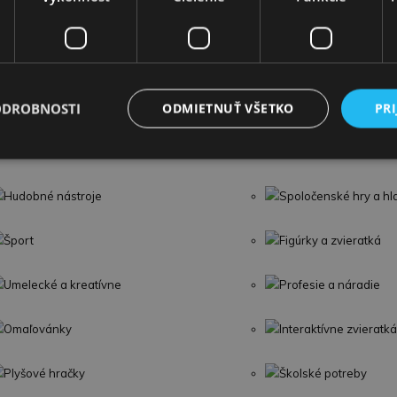
Omaľovánky
Interaktívne zvieratká
Školské potreby
Párty a oslavy
ODROBNOSTI
ODMIETNUŤ VŠETKO
PRI
Modely áut
Traktory a Stavebné s
Hudobné nástroje
Spoločenské hry a h
Šport
Figúrky a zvieratká
Umelecké a kreatívne
Profesie a náradie
Omaľovánky
Interaktívne zvieratká
Plyšové hračky
Školské potreby