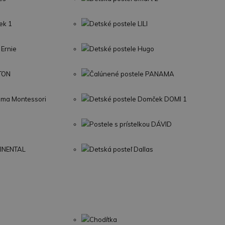
ek 1
Detské postele LILI
 Ernie
Detské postele Hugo
LTON
Čalúnené postele PANAMA
Sima Montessori
Detské postele Domček DOMI 1
Postele s prístelkou DÁVID
TINENTAL
Detská posteľ Dallas
Chodítka