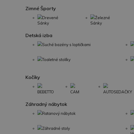
Zimné Športy
Drevené
Železné
Sánky
Sánky
Detská izba
Suché bazény s loptičkami
Toaletné stolíky
Kočíky
BEBETTO
CAM
AUTOSEDAČKY
Záhradný nábytok
Ratanový nábytok
Záhradné stoly
V