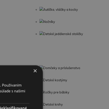
Autíčka, vláčiky a kocky
Nočníky
Detské jedálenské stoličky
potrebiče
Domčeky a príslušenstvo
×
Detské kostýmy
i. Používaním
súlade s našimi
Kočíky pre bábiky
Detské knihy
Neklasifikované