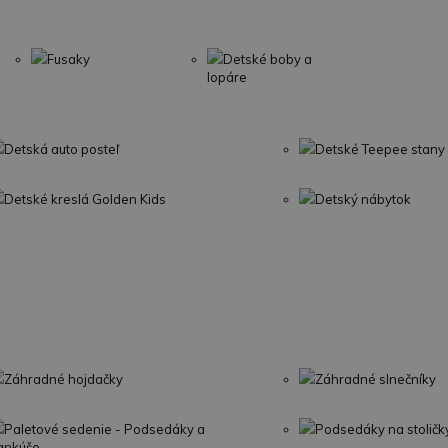
Fusaky
Detské boby a
lopáre
Detská auto posteľ
Detské Teepee stany
Detské kreslá Golden Kids
Detský nábytok
Záhradné hojdačky
Záhradné slnečníky
Paletové sedenie - Podsedáky a
Podsedáky na stoličk
ankúše