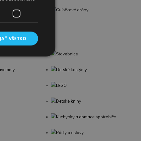
Guľočkové dráhy
JAŤ VŠETKO
troje
Stavebnice
lavolamy
Detské kostýmy
LEGO
Detské knihy
Kuchynky a domáce spotrebiče
Párty a oslavy