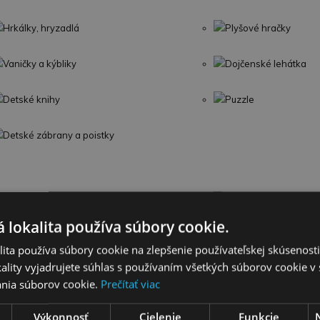
Hrkálky, hryzadlá
Plyšové hračky
Vaničky a kýbliky
Dojčenské lehátka
Detské knihy
Puzzle
Detské zábrany a poistky
Umelecké a kreatívne
Kuchynky a domáce s
 lokalita používa súbory cookie.
Bábiky a plyšové hračky
Hudobné nástroje
ita používa súbory cookie na zlepšenie používateľskej skúsenost
ality vyjadrujete súhlas s používaním všetkých súborov cookie v 
Hračky do záhrady
Šport
nia súborov cookie.
Prečítať viac
LEGO
Detské kufre
Výkonnosť
Cielenie
Funkcie