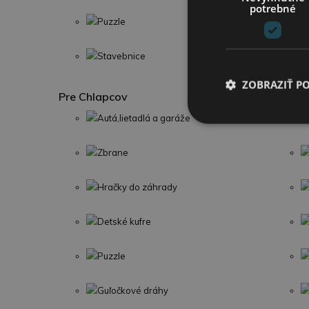
potrebné
Puzzle
Stavebnice
ZOBRAZIŤ P
Pre Chlapcov
Autá,lietadlá a garáže
Zbrane
Hračky do záhrady
Detské kufre
Puzzle
Guľočkové dráhy