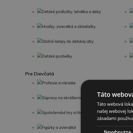
Detské podložky, lehátka a deky
Hračky, zvieratká a skladačky
Stolné lampy do detskej izby
Detské postieľky
Pre Dievčatá
Profesie a náradie
Táto webová
Súpravy na skrášlenie
Táto webová lokal
našej webovej lok
Spoločenské hry a hlavolamy
zásadami používa
Figúrky a zvieratká
Nevyhnutne