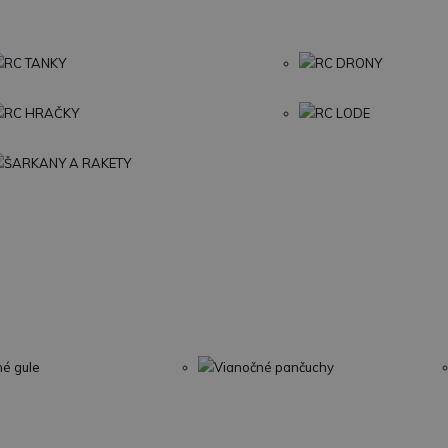
RC TANKY
RC DRONY
RC HRAČKY
RC LODE
ŠARKANY A RAKETY
né gule
Vianočné pančuchy