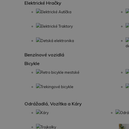
Elektrické Hračky
Elektrické Autíčka
Elektrické Traktory
Detská elektronika
d
Benzínové vozidlá
Bicykle
Retro bicykle mestské
Trekingové bicykle
Odrážadlá, Vozítka a Káry
Káry
Odrá
Trojkolky