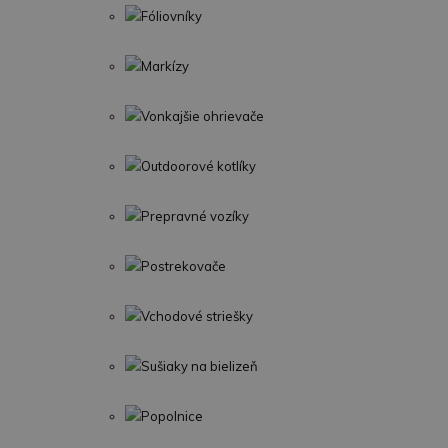
Fóliovníky
Markízy
Vonkajšie ohrievače
Outdoorové kotlíky
Prepravné vozíky
Postrekovače
Vchodové striešky
Sušiaky na bielizeň
Popolnice