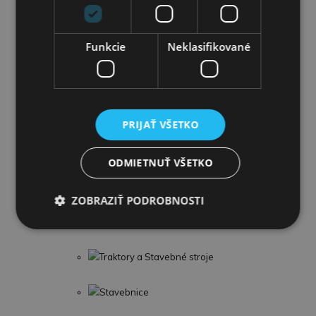
Guľočkové dráhy
Funkcie
Neklasifikované
Stavebnice
Školské potreby
Párty a oslavy
PRIJAŤ VŠETKO
ODMIETNUŤ VŠETKO
Pre Chlapcov
Autá,lietadlá a garáže
ZOBRAZIŤ PODROBNOSTI
Modely áut
Traktory a Stavebné stroje
Stavebnice