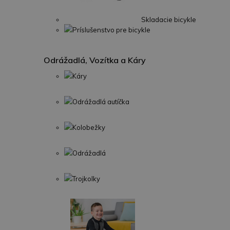
Skladacie bicykle
Príslušenstvo pre bicykle
Odrážadlá, Vozítka a Káry
Káry
Odrážadlá autíčka
Kolobežky
Odrážadlá
Trojkolky