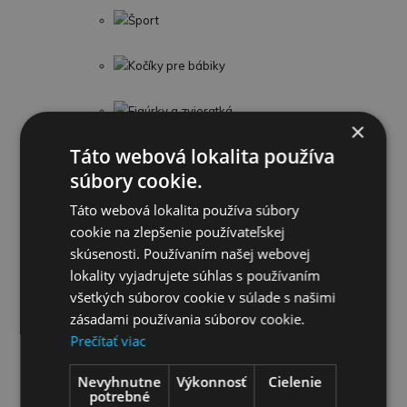
Šport
Kočíky pre bábiky
Figúrky a zvieratká
×
Táto webová lokalita používa
LEGO
súbory cookie.
Detské kufre
Táto webová lokalita používa súbory
cookie na zlepšenie používateľskej
Detské knihy
skúsenosti. Používaním našej webovej
lokality vyjadrujete súhlas s používaním
Puzzle
všetkých súborov cookie v súlade s našimi
zásadami používania súborov cookie.
Omaľovánky
Prečítať viac
Nevyhnutne
Výkonnosť
Cielenie
Interaktívne zvieratká
potrebné