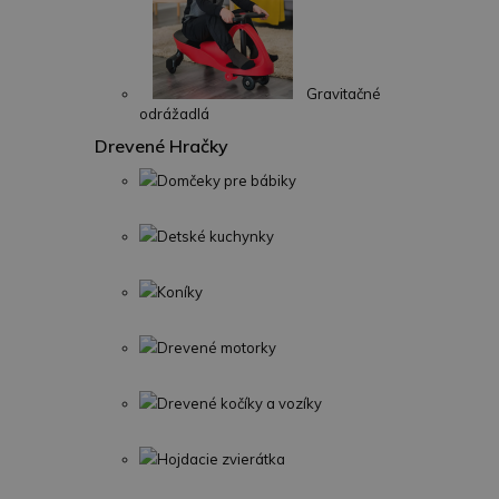
Gravitačné
odrážadlá
Drevené Hračky
Domčeky pre bábiky
Detské kuchynky
Koníky
Drevené motorky
Drevené kočíky a vozíky
Hojdacie zvierátka