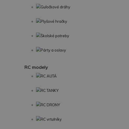
Guľočkové dráhy
Plyšové hračky
Školské potreby
Párty a oslavy
RC modely
RC AUTÁ
RC TANKY
RC DRONY
RC vrtuľníky