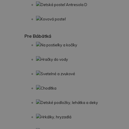
Detská posteľ Antresola D
Kovová posteľ
Pre Bábätká
Na postieľky a kočíky
Hračky do vody
Svetelné a zvukové
Chodítka
Detské podložky, lehátka a deky
Hrkálky, hryzadlá