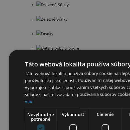
Drevené Sánky
Železné Sánky
Fusaky
Detské boby a lopáre
Táto webová lokalita používa súbory
Detská izba
Táto webová lokalita používa súbory cookie na zlepš
Suché bazény s loptičkami
používateľskej skúsenosti. Používaním našej webovej
vyjadrujete súhlas s používaním všetkých súborov c
Detská auto posteľ
súlade s našimi zásadami používania súborov cooki
viac
Detské Teepee stany
Nevyhnutne
Výkonnosť
Cielenie
Detské pohovky Welox
potrebné