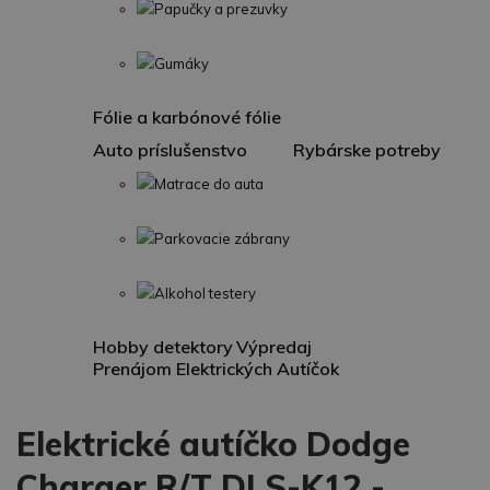
Papučky a prezuvky
Gumáky
Fólie a karbónové fólie
Auto príslušenstvo
Rybárske potreby
Matrace do auta
Parkovacie zábrany
Alkohol testery
Hobby detektory
Výpredaj
Prenájom Elektrických Autíčok
Elektrické autíčko Dodge
Charger R/T DLS-K12 -