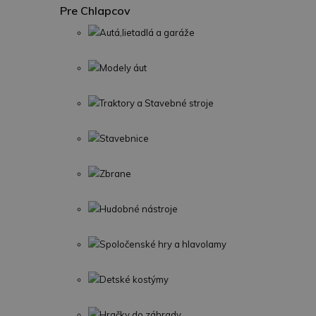
Pre Chlapcov
Autá,lietadlá a garáže
Modely áut
Traktory a Stavebné stroje
Stavebnice
Zbrane
Hudobné nástroje
Spoločenské hry a hlavolamy
Detské kostýmy
Hračky do záhrady