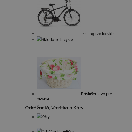
Trekingové bicykle
Skladacie bicykle
Príslušenstvo pre
bicykle
Odrážadlá, Vozítka a Káry
Káry
Odrážadlá autíčka