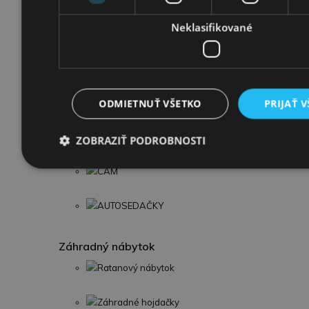
Toaletné stolíky
Neklasifikované
Detské kreslá Golden Kids
Detský nábytok
ODMIETNUŤ VŠETKO
PRIJAŤ 
Kočíky
BEBETTO
ZOBRAZIŤ PODROBNOSTI
CAM
AUTOSEDAČKY
Záhradný nábytok
Ratanový nábytok
Záhradné hojdačky