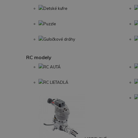
Detské kufre
Puzzle
Guľočkové dráhy
RC modely
RC AUTÁ
RC LIETADLÁ