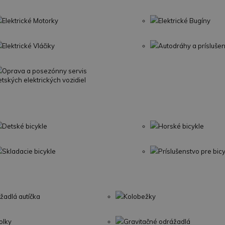
Elektrické Motorky
Elektrické Bugíny
Elektrické Vláčiky
Autodráhy a prísluše
Oprava a posezónny servis
etských elektrických vozidiel
Detské bicykle
Horské bicykle
Skladacie bicykle
Príslušenstvo pre bic
žadlá autíčka
Kolobežky
olky
Gravitačné odrážadlá