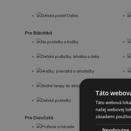
Detská posteľ Dallas
Pre Bábätká
Na postieľky a kočíky
Detské podložky, lehátka a deky
Hračky, zvieratká a skladačky
Stolné lampy do detskej izby
Táto webová
Detské postieľky
Táto webová lokal
našej webovej lok
zásadami používa
Pre Dievčatá
Profesie a náradie
Nevyhnutne