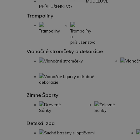
MODELOVÉ
PRÍSLUŠENSTVO
Trampolíny
Trampolíny
Trampolíny
a
príslušenstvo
Vianočné stromčeky a dekorácie
Vianočné stromčeky
Vianoč
Vianočné figúrky a drobné
dekorácie
Zimné Športy
Drevené
Železné
Sánky
Sánky
Detská izba
Suché bazény s loptičkami