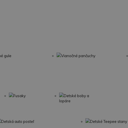
né gule
Vianočné pančuchy
Fusaky
Detské boby a
lopáre
Detská auto posteľ
Detské Teepee stany