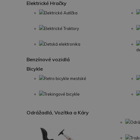
Elektrické Hračky
Elektrické Autíčka
Elektrické Traktory
Detská elektronika
d
Benzínové vozidlá
Bicykle
Retro bicykle mestské
Trekingové bicykle
Odrážadlá, Vozítka a Káry
Odrá
Trojk