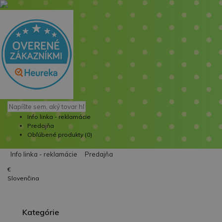
Info linka - reklamácie
Predajňa
Obľúbené produkty (0)
Info linka - reklamácie
Predajňa
€
Slovenčina
Kategórie