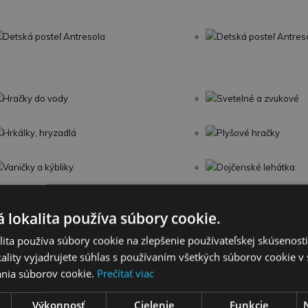
Detská posteľ Antresola
Detská posteľ Antres
Hračky do vody
Svetelné a zvukové
Hrkálky, hryzadlá
Plyšové hračky
Vaničky a kýbliky
Dojčenské lehátka
Detské knihy
Puzzle
 lokalita používa súbory cookie.
Detské zábrany a poistky
ita používa súbory cookie na zlepšenie používateľskej skúsenost
ality vyjadrujete súhlas s používaním všetkých súborov cookie v 
nia súborov cookie.
Prečítať viac
Umelecké a kreatívne
Kuchynky a domáce s
Výkonnosť
Cielenie
Funkcie