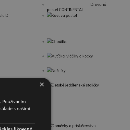
Drevená
posteľ CONTINENTAL
ola D
Kovová posteľ
Chodítka
Autíčka, vláčiky a kocky
Nočníky
×
Detské jedálenské stoličky
i. Používaním
súlade s našimi
potrebiče
Domčeky a príslušenstvo
Neklasifikované