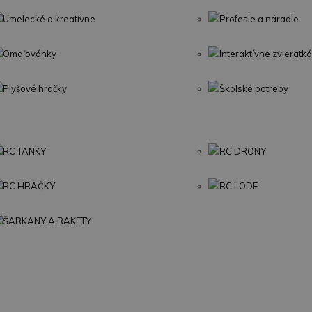
Umelecké a kreatívne
Profesie a náradie
Omaľovánky
Interaktívne zvieratká
Plyšové hračky
Školské potreby
RC TANKY
RC DRONY
RC HRAČKY
RC LODE
ŠARKANY A RAKETY