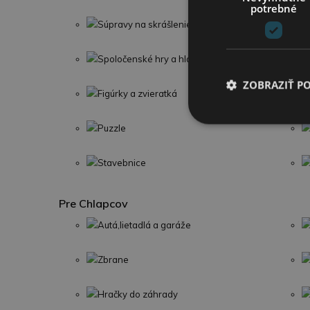
potrebné
Súpravy na skrášlenie
Spoločenské hry a hlavolamy
ZOBRAZIŤ P
Figúrky a zvieratká
Puzzle
Stavebnice
Pre Chlapcov
Autá,lietadlá a garáže
Zbrane
Hračky do záhrady