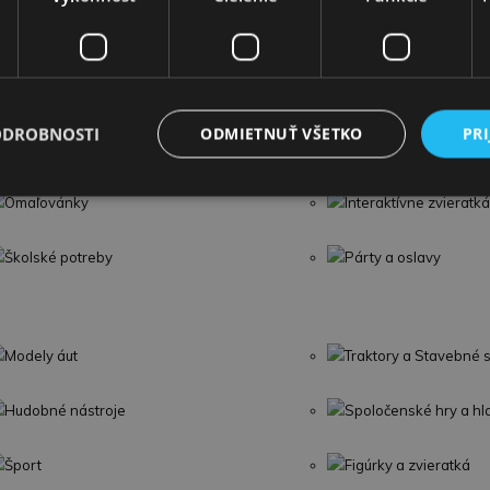
Bábiky a plyšové hračky
Hudobné nástroje
Hračky do záhrady
Šport
ODROBNOSTI
ODMIETNUŤ VŠETKO
PRI
LEGO
Detské kufre
Omaľovánky
Interaktívne zvieratká
Školské potreby
Párty a oslavy
Modely áut
Traktory a Stavebné s
Hudobné nástroje
Spoločenské hry a h
Šport
Figúrky a zvieratká