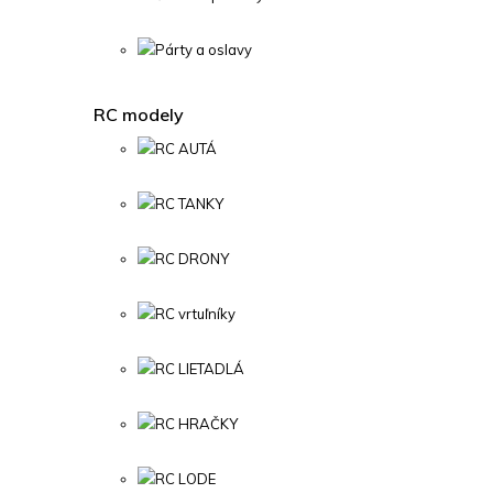
Párty a oslavy
RC modely
RC AUTÁ
RC TANKY
RC DRONY
RC vrtuľníky
RC LIETADLÁ
RC HRAČKY
RC LODE