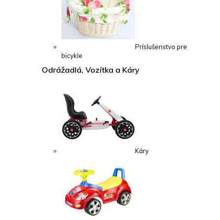
Príslušenstvo pre
bicykle
Odrážadlá, Vozítka a Káry
Káry