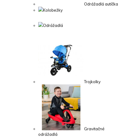
Odrážadlá autíčka
Kolobežky
Odrážadlá
Trojkolky
Gravitačné
odrážadlá