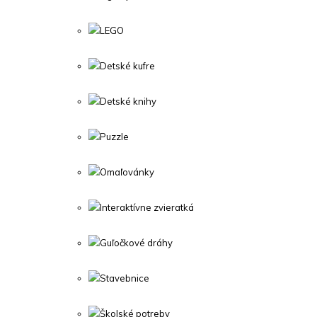
LEGO
Detské kufre
Detské knihy
Puzzle
Omaľovánky
Interaktívne zvieratká
Guľočkové dráhy
Stavebnice
Školské potreby