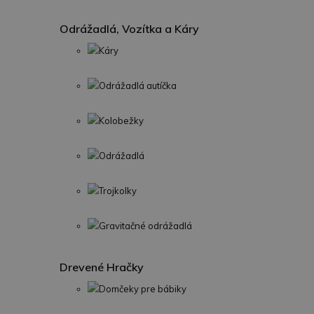
Odrážadlá, Vozítka a Káry
Káry
Odrážadlá autíčka
Kolobežky
Odrážadlá
Trojkolky
Gravitačné odrážadlá
Drevené Hračky
Domčeky pre bábiky