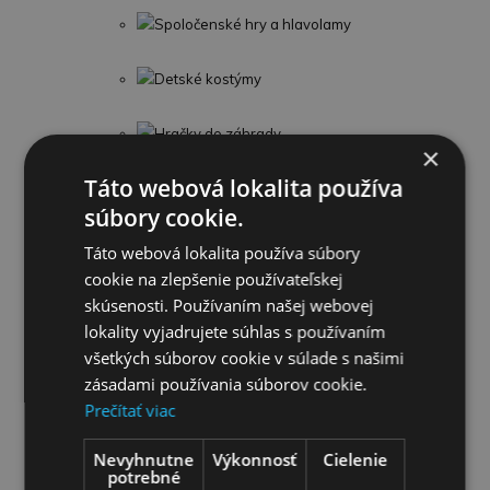
Spoločenské hry a hlavolamy
Detské kostýmy
Hračky do záhrady
×
Táto webová lokalita používa
Šport
súbory cookie.
Figúrky a zvieratká
Táto webová lokalita používa súbory
cookie na zlepšenie používateľskej
LEGO
skúsenosti. Používaním našej webovej
lokality vyjadrujete súhlas s používaním
Detské kufre
všetkých súborov cookie v súlade s našimi
zásadami používania súborov cookie.
Umelecké a kreatívne
Prečítať viac
Nevyhnutne
Výkonnosť
Cielenie
Profesie a náradie
potrebné