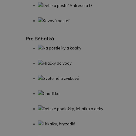
Detská posteľ Antresola D
Kovová posteľ
Pre Bábätká
Na postieľky a kočíky
Hračky do vody
Svetelné a zvukové
Chodítka
Detské podložky, lehátka a deky
Hrkálky, hryzadlá