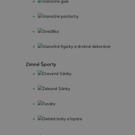
Vianočné gule
Vianočné pančuchy
Snežítka
Vianočné figúrky a drobné dekorácie
Zimné Športy
Drevené Sánky
Železné Sánky
Fusaky
Detské boby a lopáre