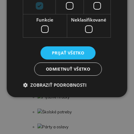
Detské knihy
Funkcie
Neklasifikované
Puzzle
Omaľovánky
Interaktívne zvieratká
PRIJAŤ VŠETKO
Kuchynky a domáce spotrebiče
ODMIETNUŤ VŠETKO
Guľočkové dráhy
ZOBRAZIŤ PODROBNOSTI
Plyšové hračky
Školské potreby
Párty a oslavy