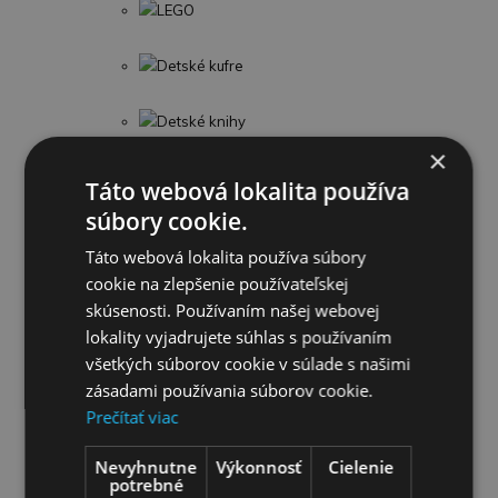
LEGO
Detské kufre
Detské knihy
×
Puzzle
Táto webová lokalita používa
súbory cookie.
Omaľovánky
Táto webová lokalita používa súbory
cookie na zlepšenie používateľskej
Interaktívne zvieratká
skúsenosti. Používaním našej webovej
lokality vyjadrujete súhlas s používaním
Guľočkové dráhy
všetkých súborov cookie v súlade s našimi
zásadami používania súborov cookie.
Stavebnice
Prečítať viac
Školské potreby
Nevyhnutne
Výkonnosť
Cielenie
potrebné