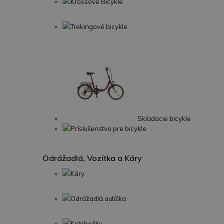
Krossové Bicykle
Trekingové bicykle
Skladacie bicykle
Príslušenstvo pre bicykle
Odrážadlá, Vozítka a Káry
Káry
Odrážadlá autíčka
Kolobežky