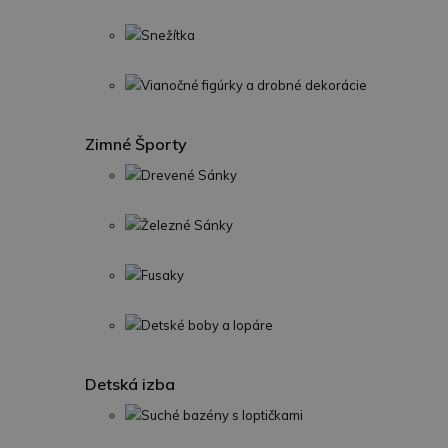
Snežítka
Vianočné figúrky a drobné dekorácie
Zimné Športy
Drevené Sánky
Železné Sánky
Fusaky
Detské boby a lopáre
Detská izba
Suché bazény s loptičkami