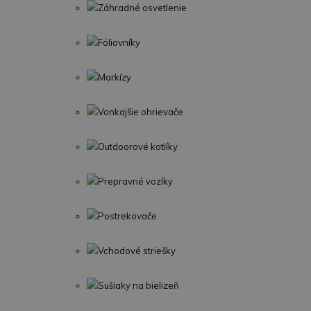
Záhradné osvetlenie
Fóliovníky
Markízy
Vonkajšie ohrievače
Outdoorové kotlíky
Prepravné vozíky
Postrekovače
Vchodové striešky
Sušiaky na bielizeň