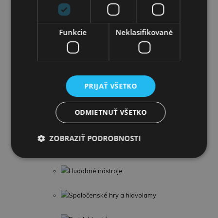
Párty a oslavy
Funkcie
Neklasifikované
Pre Chlapcov
Autá,lietadlá a garáže
Modely áut
PRIJAŤ VŠETKO
Traktory a Stavebné stroje
ODMIETNUŤ VŠETKO
Stavebnice
ZOBRAZIŤ PODROBNOSTI
Zbrane
Hudobné nástroje
Spoločenské hry a hlavolamy