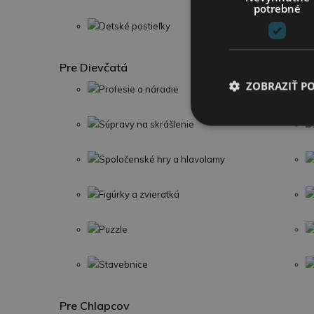
potrebné
Detské postieľky
Pre Dievčatá
ZOBRAZIŤ P
Profesie a náradie
Súpravy na skrášlenie
Spoločenské hry a hlavolamy
Figúrky a zvieratká
Puzzle
Stavebnice
Pre Chlapcov