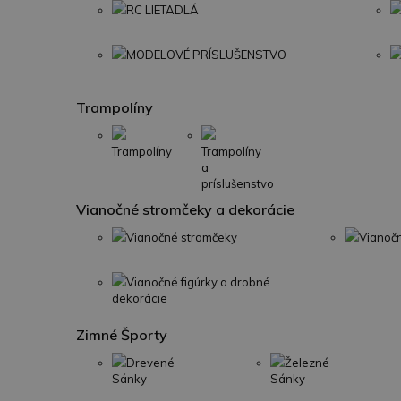
RC LIETADLÁ
MODELOVÉ PRÍSLUŠENSTVO
Trampolíny
Trampolíny
Trampolíny
a
príslušenstvo
Vianočné stromčeky a dekorácie
Vianočné stromčeky
Vianoč
Vianočné figúrky a drobné
dekorácie
Zimné Športy
Drevené
Železné
Sánky
Sánky