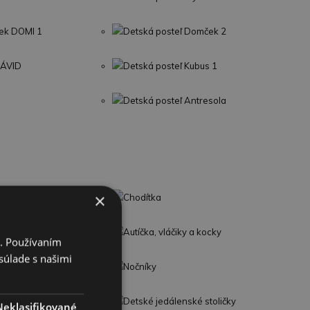
ek DOMI 1
Detská posteľ Domček 2
DÁVID
Detská posteľ Kubus 1
Detská posteľ Antresola
×
Chodítka
Autíčka, vláčiky a kocky
i. Používaním
súlade s našimi
Nočníky
Detské jedálenské stoličky
Neklasifikované