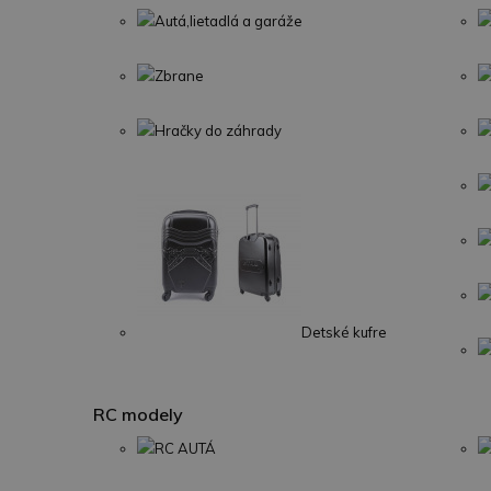
Autá,lietadlá a garáže
Zbrane
Hračky do záhrady
Detské kufre
RC modely
RC AUTÁ