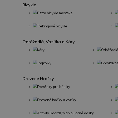
Bicykle
Retro bicykle mestské
Trekingové bicykle
Odrážadlá, Vozítka a Káry
Káry
Odrážadlá
Trojkolky
Gravitačn
Drevené Hračky
Domčeky pre bábiky
Drevené kočíky a vozíky
Activity Boards/Manipulačné dosky