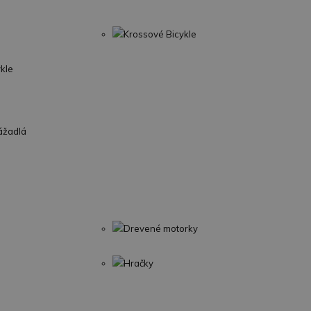
Krossové Bicykle
ykle
ážadlá
Drevené motorky
Hračky