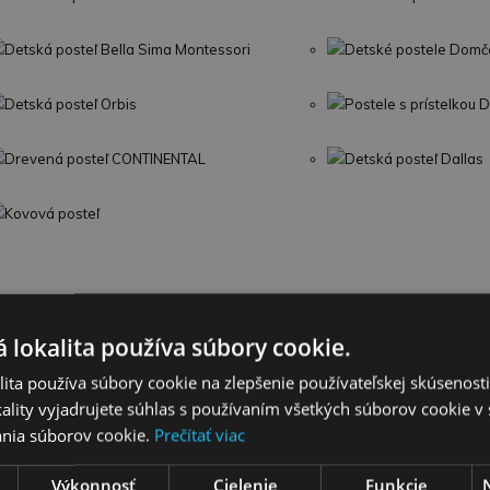
Detská posteľ Bella Sima Montessori
Detské postele Domč
Detská posteľ Orbis
Postele s prístelkou 
Drevená posteľ CONTINENTAL
Detská posteľ Dallas
Kovová posteľ
Hračky do vody
Svetelné a zvukové
 lokalita používa súbory cookie.
Hrkálky, hryzadlá
Plyšové hračky
ita používa súbory cookie na zlepšenie používateľskej skúsenost
ality vyjadrujete súhlas s používaním všetkých súborov cookie v 
Vaničky a kýbliky
Dojčenské lehátka
nia súborov cookie.
Prečítať viac
Detské knihy
Puzzle
Výkonnosť
Cielenie
Funkcie