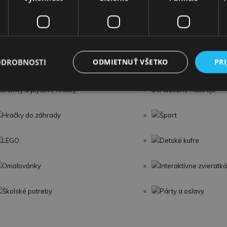
Detské zábrany a poistky
ODROBNOSTI
ODMIETNUŤ VŠETKO
PRI
Umelecké a kreatívne
Kuchynky a domáce s
Bábiky a plyšové hračky
Hudobné nástroje
Hračky do záhrady
Šport
LEGO
Detské kufre
Omaľovánky
Interaktívne zvieratká
Školské potreby
Párty a oslavy