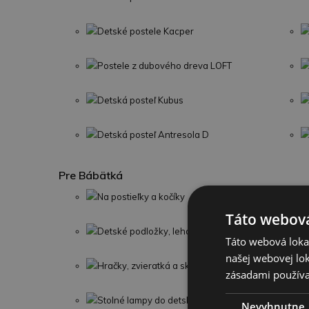
Detské postele Kacper
Postele z dubového dreva LOFT
Detská posteľ Kubus
Detská posteľ Antresola D
Pre Bábätká
Na postieľky a kočíky
Táto webová
Detské podložky, lehátka a deky
Táto webová lokal
našej webovej lok
Hračky, zvieratká a skladačky
zásadami používa
Stolné lampy do detskej izby
Nevyhnutne