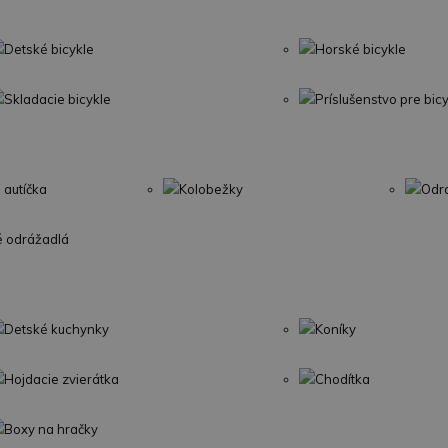
Detské bicykle
Horské bicykle
Skladacie bicykle
Príslušenstvo pre bic
 autíčka
Kolobežky
Odr
é odrážadlá
Detské kuchynky
Koníky
Hojdacie zvierátka
Chodítka
Boxy na hračky