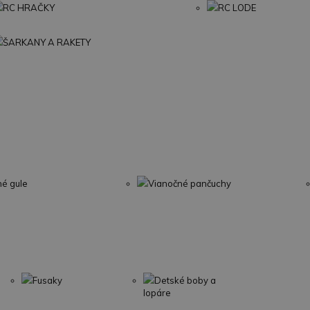
RC HRAČKY
RC LODE
ŠARKANY A RAKETY
né gule
Vianočné pančuchy
Fusaky
Detské boby a
lopáre