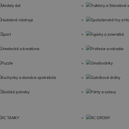
Modely áut
Traktory a Stavebné s
Hudobné nástroje
Spoločenské hry a h
Šport
Figúrky a zvieratká
Umelecké a kreatívne
Profesie a náradie
Puzzle
Omaľovánky
Kuchynky a domáce spotrebiče
Guľočkové dráhy
Školské potreby
Párty a oslavy
RC TANKY
RC DRONY