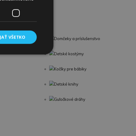
JAŤ VŠETKO
potrebiče
Domčeky a príslušenstvo
Detské kostýmy
Kočíky pre bábiky
Detské knihy
Guľočkové dráhy