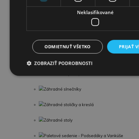
BEBETTO
Neklasifikované
CAM
AUTOSEDAČKY
ODMIETNUŤ VŠETKO
PRIJAŤ 
Záhradný nábytok
Ratanový nábytok
ZOBRAZIŤ PODROBNOSTI
Záhradné hojdačky
Záhradné slnečníky
Záhradné stoličky a kreslá
Záhradné stoly
Paletové sedenie - Podsedáky a Vankúše