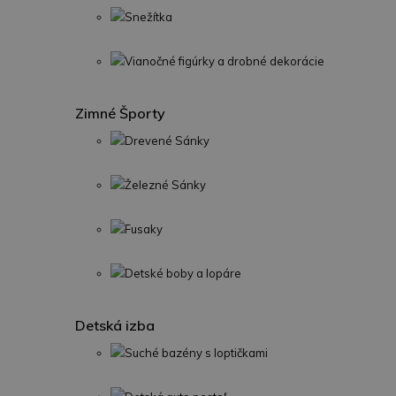
Snežítka
Vianočné figúrky a drobné dekorácie
Zimné Športy
Drevené Sánky
Železné Sánky
Fusaky
Detské boby a lopáre
Detská izba
Suché bazény s loptičkami