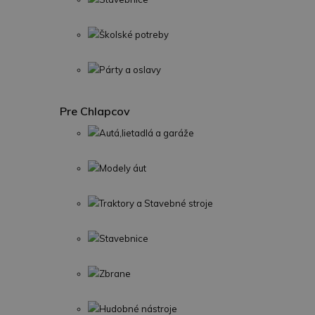
Školské potreby
Párty a oslavy
Pre Chlapcov
Autá,lietadlá a garáže
Modely áut
Traktory a Stavebné stroje
Stavebnice
Zbrane
Hudobné nástroje