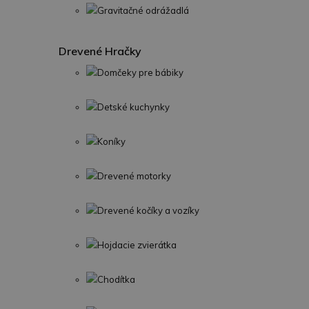
Gravitačné odrážadlá
Drevené Hračky
Domčeky pre bábiky
Detské kuchynky
Koníky
Drevené motorky
Drevené kočíky a vozíky
Hojdacie zvierátka
Chodítka